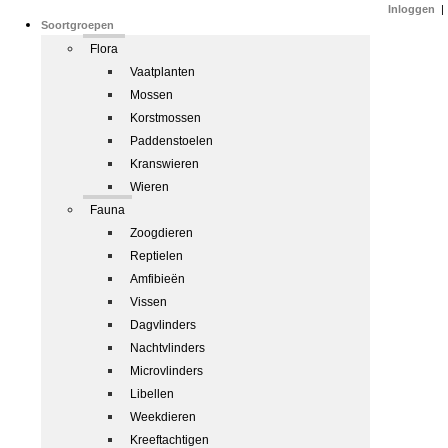
Inloggen
|
Soortgroepen
Flora
Vaatplanten
Mossen
Korstmossen
Paddenstoelen
Kranswieren
Wieren
Fauna
Zoogdieren
Reptielen
Amfibieën
Vissen
Dagvlinders
Nachtvlinders
Microvlinders
Libellen
Weekdieren
Kreeftachtigen