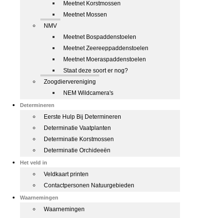
Meetnet Korstmossen
Meetnet Mossen
NMV
Meetnet Bospaddenstoelen
Meetnet Zeereeppaddenstoelen
Meetnet Moeraspaddenstoelen
Staat deze soort er nog?
Zoogdiervereniging
NEM Wildcamera's
Determineren
Eerste Hulp Bij Determineren
Determinatie Vaatplanten
Determinatie Korstmossen
Determinatie Orchideeën
Het veld in
Veldkaart printen
Contactpersonen Natuurgebieden
Waarnemingen
Waarnemingen