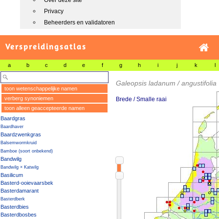
Over deze site
Privacy
Beheerders en validatoren
Verspreidingsatlas
a
b
c
d
e
f
g
h
i
j
k
l
Galeopsis ladanum / angustifolia
toon wetenschappelijke namen
verberg synoniemen
Brede / Smalle raai
toon alleen geaccepteerde namen
Baardgras
Baardhaver
Baardzwenkgras
Balsemwormkruid
Bamboe (soort onbekend)
Bandwilg
Bandwilg × Katwilg
Basilicum
Basterd-ooievaarsbek
Basterdamarant
Basterdberk
Basterdbies
Basterdbosbes