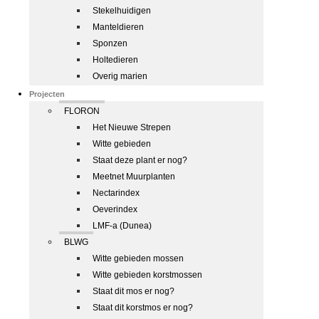
Stekelhuidigen
Manteldieren
Sponzen
Holtedieren
Overig marien
Projecten
FLORON
Het Nieuwe Strepen
Witte gebieden
Staat deze plant er nog?
Meetnet Muurplanten
Nectarindex
Oeverindex
LMF-a (Dunea)
BLWG
Witte gebieden mossen
Witte gebieden korstmossen
Staat dit mos er nog?
Staat dit korstmos er nog?