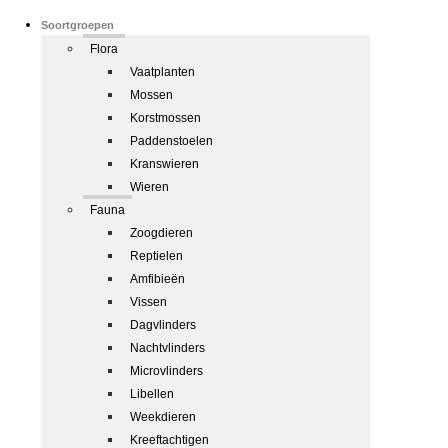
Soortgroepen
Flora
Vaatplanten
Mossen
Korstmossen
Paddenstoelen
Kranswieren
Wieren
Fauna
Zoogdieren
Reptielen
Amfibieën
Vissen
Dagvlinders
Nachtvlinders
Microvlinders
Libellen
Weekdieren
Kreeftachtigen