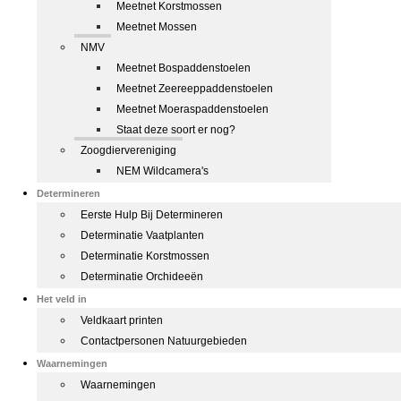
Meetnet Korstmossen
Meetnet Mossen
NMV
Meetnet Bospaddenstoelen
Meetnet Zeereeppaddenstoelen
Meetnet Moeraspaddenstoelen
Staat deze soort er nog?
Zoogdiervereniging
NEM Wildcamera's
Determineren
Eerste Hulp Bij Determineren
Determinatie Vaatplanten
Determinatie Korstmossen
Determinatie Orchideeën
Het veld in
Veldkaart printen
Contactpersonen Natuurgebieden
Waarnemingen
Waarnemingen