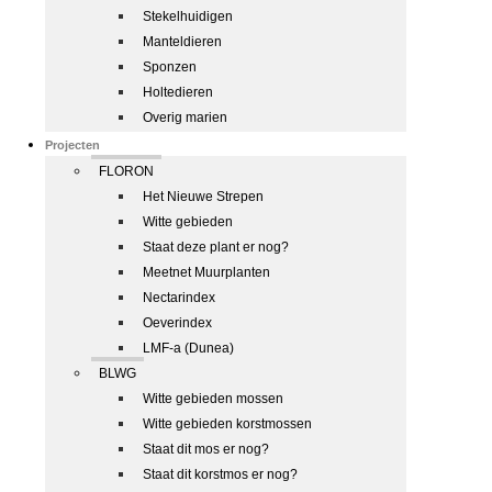
Stekelhuidigen
Manteldieren
Sponzen
Holtedieren
Overig marien
Projecten
FLORON
Het Nieuwe Strepen
Witte gebieden
Staat deze plant er nog?
Meetnet Muurplanten
Nectarindex
Oeverindex
LMF-a (Dunea)
BLWG
Witte gebieden mossen
Witte gebieden korstmossen
Staat dit mos er nog?
Staat dit korstmos er nog?