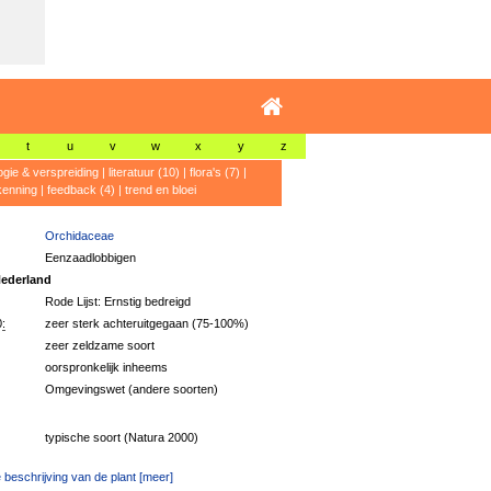
t
u
v
w
x
y
z
ogie & verspreiding
|
literatuur (10)
|
flora's (7)
|
kenning
|
feedback (4)
|
trend en bloei
Orchidaceae
Eenzaadlobbigen
ederland
Rode Lijst: Ernstig bedreigd
:
zeer sterk achteruitgegaan (75-100%)
zeer zeldzame soort
oorspronkelijk inheems
Omgevingswet (andere soorten)
typische soort (Natura 2000)
 beschrijving van de plant [meer]