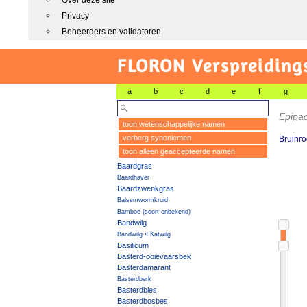
Over deze site
Privacy
Beheerders en validatoren
FLORON Verspreiding
a
b
c
d
e
f
g
Epipac
toon wetenschappelijke namen
verberg synoniemen
Bruinr
toon alleen geaccepteerde namen
Baardgras
Baardhaver
Baardzwenkgras
Balsemwormkruid
Bamboe (soort onbekend)
Bandwilg
Bandwilg × Katwilg
Basilicum
Basterd-ooievaarsbek
Basterdamarant
Basterdberk
Basterdbies
Basterdbosbes