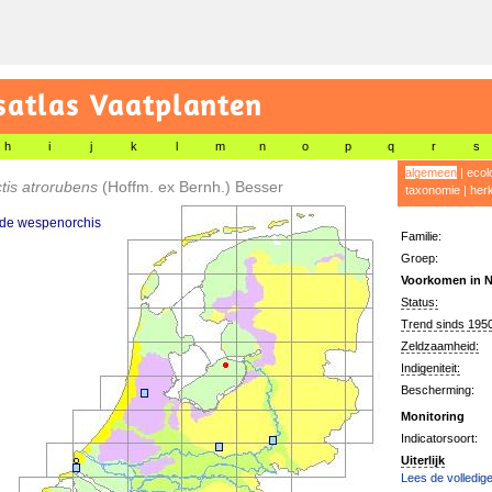
satlas Vaatplanten
h
i
j
k
l
m
n
o
p
q
r
s
algemeen
|
ecol
tis atrorubens
(Hoffm. ex Bernh.) Besser
taxonomie
|
her
ode wespenorchis
Familie:
Groep:
Voorkomen in N
Status:
Trend sinds 1950
Zeldzaamheid:
Indigeniteit:
Bescherming:
Monitoring
Indicatorsoort:
Uiterlijk
Lees de volledige