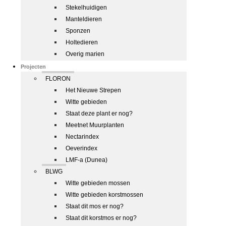
Stekelhuidigen
Manteldieren
Sponzen
Holtedieren
Overig marien
Projecten
FLORON
Het Nieuwe Strepen
Witte gebieden
Staat deze plant er nog?
Meetnet Muurplanten
Nectarindex
Oeverindex
LMF-a (Dunea)
BLWG
Witte gebieden mossen
Witte gebieden korstmossen
Staat dit mos er nog?
Staat dit korstmos er nog?