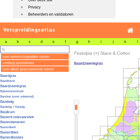
Over deze site
Privacy
Beheerders en validatoren
Verspreidingsatlas
a
b
c
d
e
f
g
h
i
j
k
l
Festulpia
(×)
Stace & Cotton
toon wetenschappelijke namen
verberg synoniemen
Baardzwenkgras
toon alleen geaccepteerde namen
Baardgras
Baardhaver
Baardzwenkgras
Balsemwormkruid
Bamboe (soort onbekend)
Bandwilg
Bandwilg × Katwilg
Basilicum
Basterd-ooievaarsbek
Basterdamarant
Basterdberk
Basterdbies
Basterdbosbes