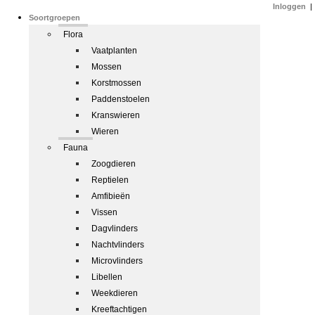
Inloggen
|
Soortgroepen
Flora
Vaatplanten
Mossen
Korstmossen
Paddenstoelen
Kranswieren
Wieren
Fauna
Zoogdieren
Reptielen
Amfibieën
Vissen
Dagvlinders
Nachtvlinders
Microvlinders
Libellen
Weekdieren
Kreeftachtigen