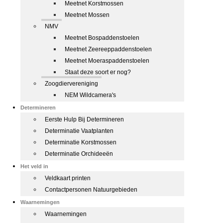
Meetnet Korstmossen
Meetnet Mossen
NMV
Meetnet Bospaddenstoelen
Meetnet Zeereeppaddenstoelen
Meetnet Moeraspaddenstoelen
Staat deze soort er nog?
Zoogdiervereniging
NEM Wildcamera's
Determineren
Eerste Hulp Bij Determineren
Determinatie Vaatplanten
Determinatie Korstmossen
Determinatie Orchideeën
Het veld in
Veldkaart printen
Contactpersonen Natuurgebieden
Waarnemingen
Waarnemingen