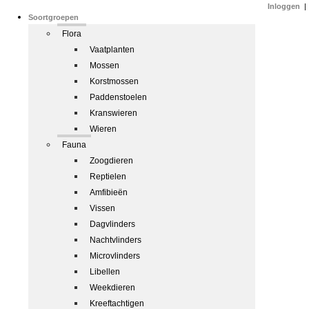
Inloggen
|
Soortgroepen
Flora
Vaatplanten
Mossen
Korstmossen
Paddenstoelen
Kranswieren
Wieren
Fauna
Zoogdieren
Reptielen
Amfibieën
Vissen
Dagvlinders
Nachtvlinders
Microvlinders
Libellen
Weekdieren
Kreeftachtigen