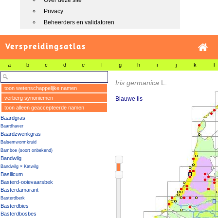
Over deze site
Privacy
Beheerders en validatoren
Verspreidingsatlas
a
b
c
d
e
f
g
h
i
j
k
l
Iris germanica
L.
toon wetenschappelijke namen
verberg synoniemen
Blauwe lis
toon alleen geaccepteerde namen
Baardgras
Baardhaver
Baardzwenkgras
Balsemwormkruid
Bamboe (soort onbekend)
Bandwilg
Bandwilg × Katwilg
Basilicum
Basterd-ooievaarsbek
Basterdamarant
Basterdberk
Basterdbies
Basterdbosbes