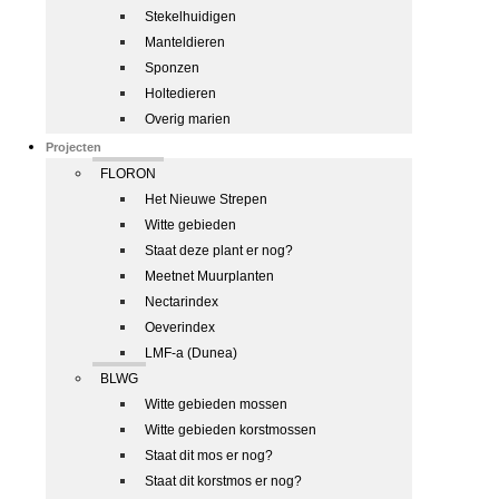
Stekelhuidigen
Manteldieren
Sponzen
Holtedieren
Overig marien
Projecten
FLORON
Het Nieuwe Strepen
Witte gebieden
Staat deze plant er nog?
Meetnet Muurplanten
Nectarindex
Oeverindex
LMF-a (Dunea)
BLWG
Witte gebieden mossen
Witte gebieden korstmossen
Staat dit mos er nog?
Staat dit korstmos er nog?