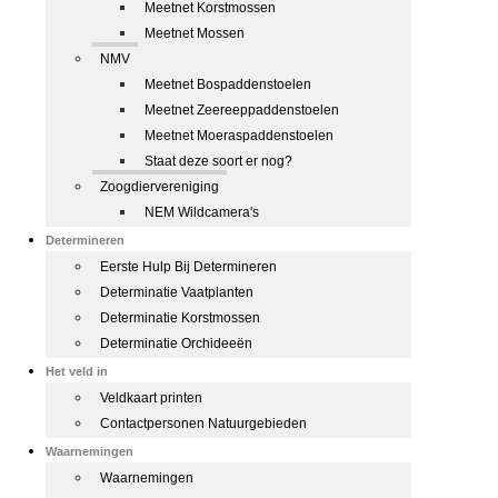
Meetnet Korstmossen
Meetnet Mossen
NMV
Meetnet Bospaddenstoelen
Meetnet Zeereeppaddenstoelen
Meetnet Moeraspaddenstoelen
Staat deze soort er nog?
Zoogdiervereniging
NEM Wildcamera's
Determineren
Eerste Hulp Bij Determineren
Determinatie Vaatplanten
Determinatie Korstmossen
Determinatie Orchideeën
Het veld in
Veldkaart printen
Contactpersonen Natuurgebieden
Waarnemingen
Waarnemingen