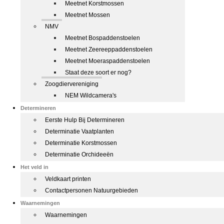
Meetnet Korstmossen
Meetnet Mossen
NMV
Meetnet Bospaddenstoelen
Meetnet Zeereeppaddenstoelen
Meetnet Moeraspaddenstoelen
Staat deze soort er nog?
Zoogdiervereniging
NEM Wildcamera's
Determineren
Eerste Hulp Bij Determineren
Determinatie Vaatplanten
Determinatie Korstmossen
Determinatie Orchideeën
Het veld in
Veldkaart printen
Contactpersonen Natuurgebieden
Waarnemingen
Waarnemingen