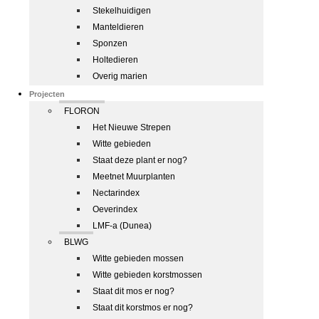
Stekelhuidigen
Manteldieren
Sponzen
Holtedieren
Overig marien
Projecten
FLORON
Het Nieuwe Strepen
Witte gebieden
Staat deze plant er nog?
Meetnet Muurplanten
Nectarindex
Oeverindex
LMF-a (Dunea)
BLWG
Witte gebieden mossen
Witte gebieden korstmossen
Staat dit mos er nog?
Staat dit korstmos er nog?