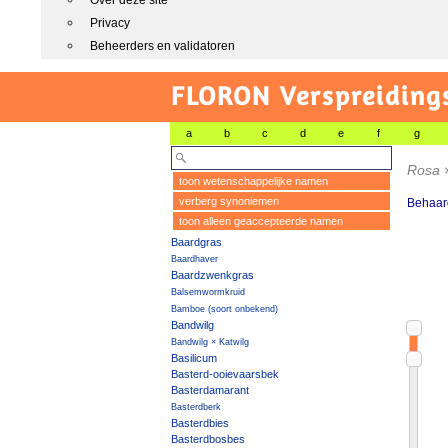
Over deze site
Privacy
Beheerders en validatoren
FLORON Verspreiding
a
b
c
d
e
f
g
Rosa
toon wetenschappelijke namen
verberg synoniemen
Behaard
toon alleen geaccepteerde namen
Baardgras
Baardhaver
Baardzwenkgras
Balsemwormkruid
Bamboe (soort onbekend)
Bandwilg
Bandwilg × Katwilg
Basilicum
Basterd-ooievaarsbek
Basterdamarant
Basterdberk
Basterdbies
Basterdbosbes