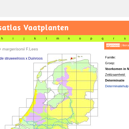
satlas Vaatplanten
h
i
j
k
l
m
n
o
p
q
r
s
algemeen
|
liter
×
margerisonii
F.Lees
Familie:
e struweelroos x Duinroos
Groep:
Voorkomen in N
Zeldzaamheid:
Determinatie
Determinatiehulp 