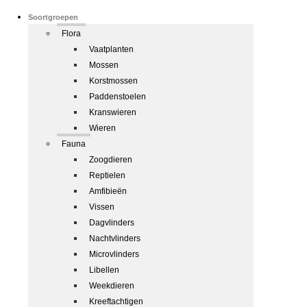
Soortgroepen
Flora
Vaatplanten
Mossen
Korstmossen
Paddenstoelen
Kranswieren
Wieren
Fauna
Zoogdieren
Reptielen
Amfibieën
Vissen
Dagvlinders
Nachtvlinders
Microvlinders
Libellen
Weekdieren
Kreeftachtigen