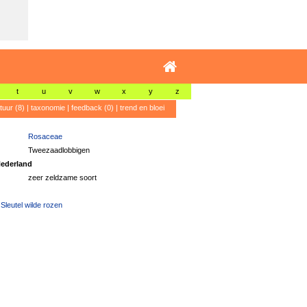
t
u
v
w
x
y
z
atuur (8)
|
taxonomie
|
feedback (0)
|
trend en bloei
Rosaceae
Tweezaadlobbigen
ederland
zeer zeldzame soort
Sleutel wilde rozen