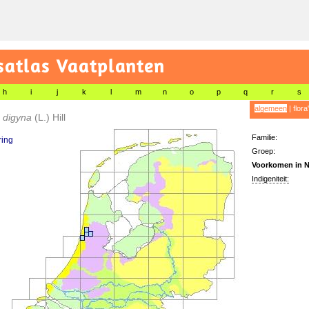
satlas Vaatplanten
h
i
j
k
l
m
n
o
p
q
r
s
algemeen
|
flora
a digyna
(L.) Hill
Familie:
ring
Groep:
Voorkomen in N
Indigeniteit: