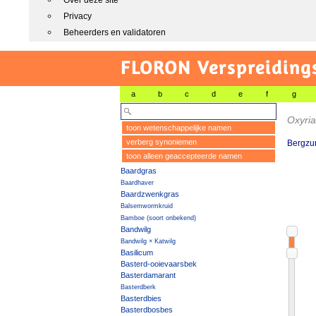
Over deze site
Privacy
Beheerders en validatoren
FLORON Verspreiding
a
b
c
d
e
f
g
Oxyri
toon wetenschappelijke namen
verberg synoniemen
Bergzu
toon alleen geaccepteerde namen
Baardgras
Baardhaver
Baardzwenkgras
Balsemwormkruid
Bamboe (soort onbekend)
Bandwilg
Bandwilg × Katwilg
Basilicum
Basterd-ooievaarsbek
Basterdamarant
Basterdberk
Basterdbies
Basterdbosbes