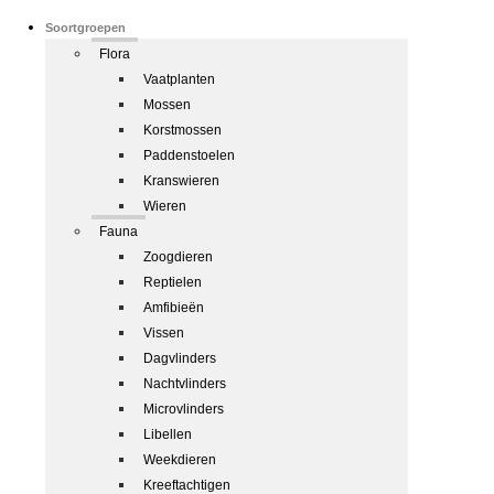
Soortgroepen
Flora
Vaatplanten
Mossen
Korstmossen
Paddenstoelen
Kranswieren
Wieren
Fauna
Zoogdieren
Reptielen
Amfibieën
Vissen
Dagvlinders
Nachtvlinders
Microvlinders
Libellen
Weekdieren
Kreeftachtigen