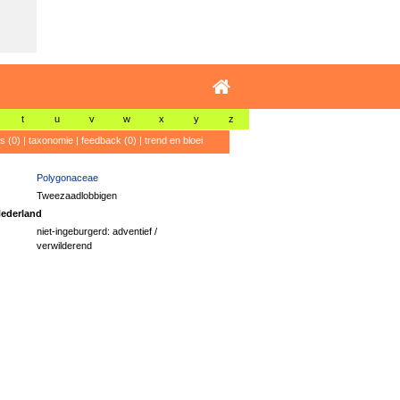
t
u
v
w
x
y
z
's (0)
|
taxonomie
|
feedback (0)
|
trend en bloei
Polygonaceae
Tweezaadlobbigen
ederland
niet-ingeburgerd: adventief /
verwilderend