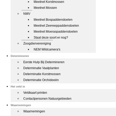
Meetnet Korstmossen
Meetnet Mossen
NMV
Meetnet Bospaddenstoelen
Meetnet Zeereeppaddenstoelen
Meetnet Moeraspaddenstoelen
Staat deze soort er nog?
Zoogdiervereniging
NEM Wildcamera's
Determineren
Eerste Hulp Bij Determineren
Determinatie Vaatplanten
Determinatie Korstmossen
Determinatie Orchideeën
Het veld in
Veldkaart printen
Contactpersonen Natuurgebieden
Waarnemingen
Waarnemingen