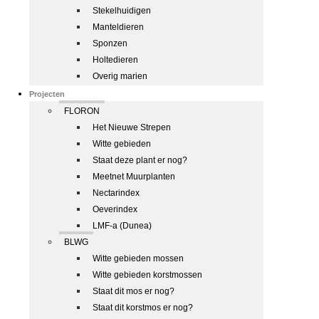
Stekelhuidigen
Manteldieren
Sponzen
Holtedieren
Overig marien
Projecten
FLORON
Het Nieuwe Strepen
Witte gebieden
Staat deze plant er nog?
Meetnet Muurplanten
Nectarindex
Oeverindex
LMF-a (Dunea)
BLWG
Witte gebieden mossen
Witte gebieden korstmossen
Staat dit mos er nog?
Staat dit korstmos er nog?