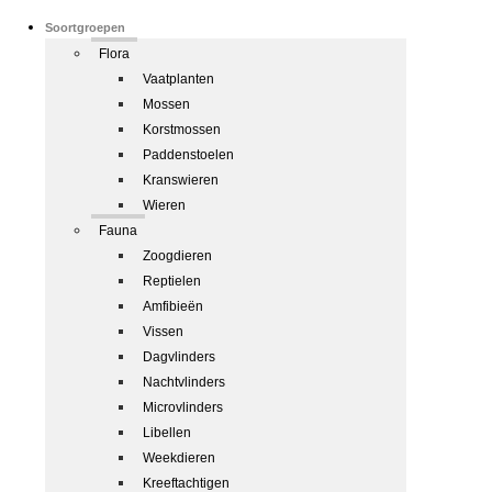
Soortgroepen
Flora
Vaatplanten
Mossen
Korstmossen
Paddenstoelen
Kranswieren
Wieren
Fauna
Zoogdieren
Reptielen
Amfibieën
Vissen
Dagvlinders
Nachtvlinders
Microvlinders
Libellen
Weekdieren
Kreeftachtigen