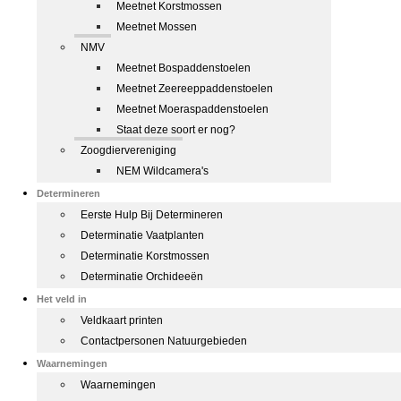
Meetnet Korstmossen
Meetnet Mossen
NMV
Meetnet Bospaddenstoelen
Meetnet Zeereeppaddenstoelen
Meetnet Moeraspaddenstoelen
Staat deze soort er nog?
Zoogdiervereniging
NEM Wildcamera's
Determineren
Eerste Hulp Bij Determineren
Determinatie Vaatplanten
Determinatie Korstmossen
Determinatie Orchideeën
Het veld in
Veldkaart printen
Contactpersonen Natuurgebieden
Waarnemingen
Waarnemingen