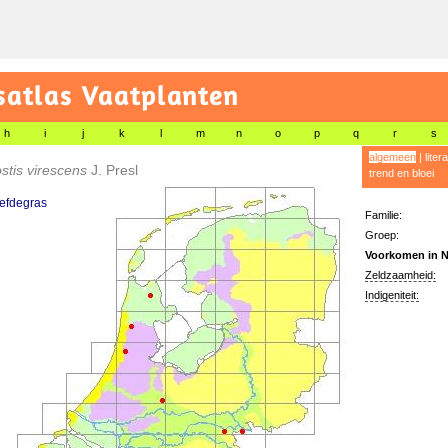
satlas Vaatplanten
h
i
j
k
l
m
n
o
p
q
r
s
algemeen
|
liter
stis virescens
J. Presl
trend en bloei
iefdegras
Familie:
Groep:
Voorkomen in N
Zeldzaamheid:
Indigeniteit: