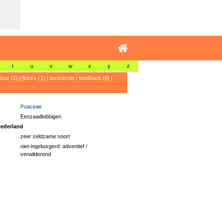
t
u
v
w
x
y
z
atuur (2)
|
flora's (1)
|
taxonomie
|
feedback (0)
|
Poaceae
Eenzaadlobbigen
ederland
zeer zeldzame soort
niet-ingeburgerd: adventief /
verwilderend