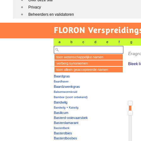
Over deze site
Privacy
Beheerders en validatoren
FLORON Verspreiding
a
b
c
d
e
f
g
Eragro
toon wetenschappelijke namen
verberg synoniemen
Bleek l
toon alleen geaccepteerde namen
Baardgras
Baardhaver
Baardzwenkgras
Balsemwormkruid
Bamboe (soort onbekend)
Bandwilg
Bandwilg × Katwilg
Basilicum
Basterd-ooievaarsbek
Basterdamarant
Basterdberk
Basterdbies
Basterdbosbes