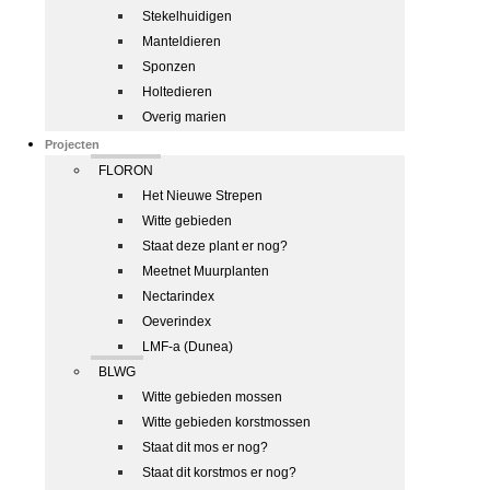
Stekelhuidigen
Manteldieren
Sponzen
Holtedieren
Overig marien
Projecten
FLORON
Het Nieuwe Strepen
Witte gebieden
Staat deze plant er nog?
Meetnet Muurplanten
Nectarindex
Oeverindex
LMF-a (Dunea)
BLWG
Witte gebieden mossen
Witte gebieden korstmossen
Staat dit mos er nog?
Staat dit korstmos er nog?