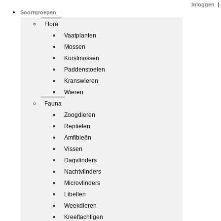
Inloggen
|
Soortgroepen
Flora
Vaatplanten
Mossen
Korstmossen
Paddenstoelen
Kranswieren
Wieren
Fauna
Zoogdieren
Reptielen
Amfibieën
Vissen
Dagvlinders
Nachtvlinders
Microvlinders
Libellen
Weekdieren
Kreeftachtigen