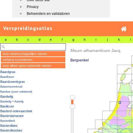
Over deze site
Privacy
Beheerders en validatoren
Verspreidingsatlas
a
b
c
d
e
f
g
h
i
j
k
l
Meum athamanticum
Jacq.
toon wetenschappelijke namen
verberg synoniemen
Bergvenkel
toon alleen geaccepteerde namen
Baardgras
Baardhaver
Baardzwenkgras
Balsemwormkruid
Bamboe (soort onbekend)
Bandwilg
Bandwilg × Katwilg
Basilicum
Basterd-ooievaarsbek
Basterdamarant
Basterdberk
Basterdbies
Basterdbosbes