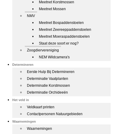
Meetnet Korstmossen
Meetnet Mossen
NMV
Meetnet Bospaddenstoelen
Meetnet Zeereeppaddenstoelen
Meetnet Moeraspaddenstoelen
Staat deze soort er nog?
Zoogdiervereniging
NEM Wildcamera's
Determineren
Eerste Hulp Bij Determineren
Determinatie Vaatplanten
Determinatie Korstmossen
Determinatie Orchideeën
Het veld in
Veldkaart printen
Contactpersonen Natuurgebieden
Waarnemingen
Waarnemingen