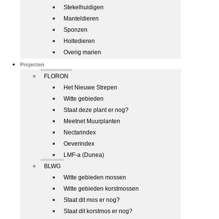
Stekelhuidigen
Manteldieren
Sponzen
Holtedieren
Overig marien
Projecten
FLORON
Het Nieuwe Strepen
Witte gebieden
Staat deze plant er nog?
Meetnet Muurplanten
Nectarindex
Oeverindex
LMF-a (Dunea)
BLWG
Witte gebieden mossen
Witte gebieden korstmossen
Staat dit mos er nog?
Staat dit korstmos er nog?