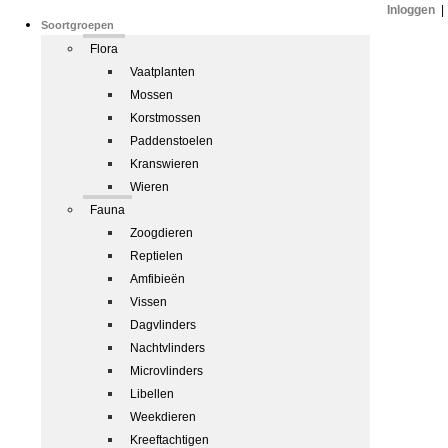
Inloggen
|
Soortgroepen
Flora
Vaatplanten
Mossen
Korstmossen
Paddenstoelen
Kranswieren
Wieren
Fauna
Zoogdieren
Reptielen
Amfibieën
Vissen
Dagvlinders
Nachtvlinders
Microvlinders
Libellen
Weekdieren
Kreeftachtigen