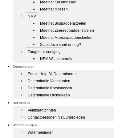
Meetnet Korstmossen
Meetnet Mossen
NMV
Meetnet Bospaddenstoelen
Meetnet Zeereeppaddenstoelen
Meetnet Moeraspaddenstoelen
Staat deze soort er nog?
Zoogdiervereniging
NEM Wildcamera's
Determineren
Eerste Hulp Bij Determineren
Determinatie Vaatplanten
Determinatie Korstmossen
Determinatie Orchideeën
Het veld in
Veldkaart printen
Contactpersonen Natuurgebieden
Waarnemingen
Waarnemingen