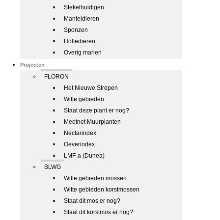
Stekelhuidigen
Manteldieren
Sponzen
Holtedieren
Overig marien
Projecten
FLORON
Het Nieuwe Strepen
Witte gebieden
Staat deze plant er nog?
Meetnet Muurplanten
Nectarindex
Oeverindex
LMF-a (Dunea)
BLWG
Witte gebieden mossen
Witte gebieden korstmossen
Staat dit mos er nog?
Staat dit korstmos er nog?