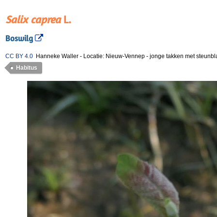
Salix caprea
L.
Boswilg
CC BY 4.0
Hanneke Waller
-
Locatie: Nieuw-Vennep
-
jonge takken met steunbla
Habitus