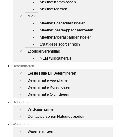
Meetnet Korstmossen
Meetnet Mossen
NMV
Meetnet Bospaddenstoelen
Meetnet Zeereeppaddenstoelen
Meetnet Moeraspaddenstoelen
Staat deze soort er nog?
Zoogdiervereniging
NEM Wildcamera's
Determineren
Eerste Hulp Bij Determineren
Determinatie Vaatplanten
Determinatie Korstmossen
Determinatie Orchideeën
Het veld in
Veldkaart printen
Contactpersonen Natuurgebieden
Waarnemingen
Waarnemingen