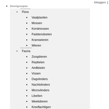
Inloggen
|
Soortgroepen
Flora
Vaatplanten
Mossen
Korstmossen
Paddenstoelen
Kranswieren
Wieren
Fauna
Zoogdieren
Reptielen
Amfibieën
Vissen
Dagvlinders
Nachtvlinders
Microvlinders
Libellen
Weekdieren
Kreeftachtigen