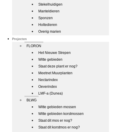
Stekelhuidigen
Manteldieren
Sponzen
Holtedieren
Overig marien
Projecten
FLORON
Het Nieuwe Strepen
Witte gebieden
Staat deze plant er nog?
Meetnet Muurplanten
Nectarindex
Oeverindex
LMF-a (Dunea)
BLWG
Witte gebieden mossen
Witte gebieden korstmossen
Staat dit mos er nog?
Staat dit korstmos er nog?