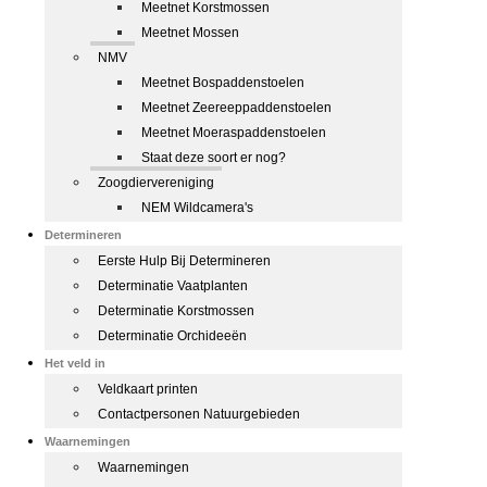
Meetnet Korstmossen
Meetnet Mossen
NMV
Meetnet Bospaddenstoelen
Meetnet Zeereeppaddenstoelen
Meetnet Moeraspaddenstoelen
Staat deze soort er nog?
Zoogdiervereniging
NEM Wildcamera's
Determineren
Eerste Hulp Bij Determineren
Determinatie Vaatplanten
Determinatie Korstmossen
Determinatie Orchideeën
Het veld in
Veldkaart printen
Contactpersonen Natuurgebieden
Waarnemingen
Waarnemingen