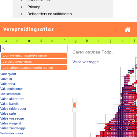
Over deze site
Privacy
Beheerders en validatoren
Verspreidingsatlas
a
b
c
d
e
f
g
h
i
j
k
l
Carex otrubae
Podp.
toon wetenschappelijke namen
verberg synoniemen
Valse voszegge
toon alleen geaccepteerde namen
Vaderplant
Valkruid
Vallisneria
Vals muizenoor
Vals streepzaad
Valse akkerkers
Valse kamille
Valse ridderspoor
Valse salie
Valse voszegge
Valse wingerd
Valse zandzegge
Vanhouttes spirea