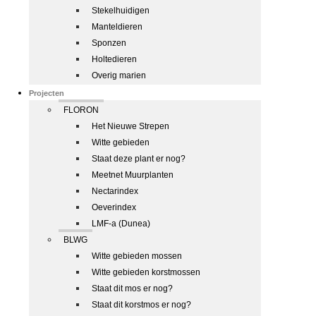
Stekelhuidigen
Manteldieren
Sponzen
Holtedieren
Overig marien
Projecten
FLORON
Het Nieuwe Strepen
Witte gebieden
Staat deze plant er nog?
Meetnet Muurplanten
Nectarindex
Oeverindex
LMF-a (Dunea)
BLWG
Witte gebieden mossen
Witte gebieden korstmossen
Staat dit mos er nog?
Staat dit korstmos er nog?