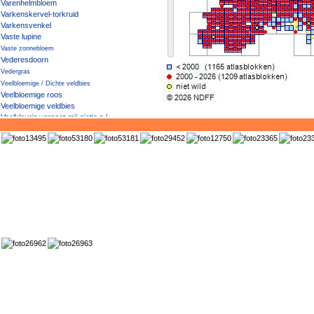
Varenhelmbloem
Varkenskervel-torkruid
Varkensvenkel
Vaste lupine
Vaste zonnebloem
Vederesdoorn
Vedergras
Veelbloemige / Dichte veldbies
Veelbloemige roos
Veelbloemige veldbies
Veelkleurig vergeet-mij-nietje s.l.
Veelkleurig vergeet-mij-nietje s.s.
Veelspletige lavendel
Veelstengelige waterbies
Veelwortelig kroos
Veenbies
Veenbloembies
Veenmelkviooltje
Veenmosorchis
Veenorchis
Veenpluis
Veenreukgras
Veenwortel
Veenzegge
Veerdelig tandzaad
Veld- / Smal / Berijpt beemdgras
Veld- / Zomprus
Veldbeemdgras