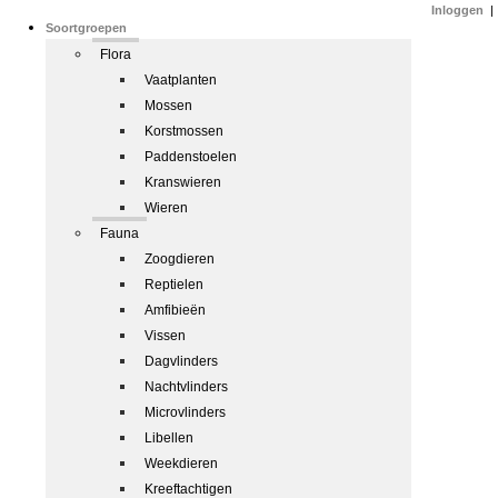
Inloggen
|
Soortgroepen
Flora
Vaatplanten
Mossen
Korstmossen
Paddenstoelen
Kranswieren
Wieren
Fauna
Zoogdieren
Reptielen
Amfibieën
Vissen
Dagvlinders
Nachtvlinders
Microvlinders
Libellen
Weekdieren
Kreeftachtigen