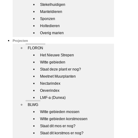
Stekelhuidigen
Manteldieren
Sponzen
Holtedieren
Overig marien
Projecten
FLORON
Het Nieuwe Strepen
Witte gebieden
Staat deze plant er nog?
Meetnet Muurplanten
Nectarindex
Oeverindex
LMF-a (Dunea)
BLWG
Witte gebieden mossen
Witte gebieden korstmossen
Staat dit mos er nog?
Staat dit korstmos er nog?