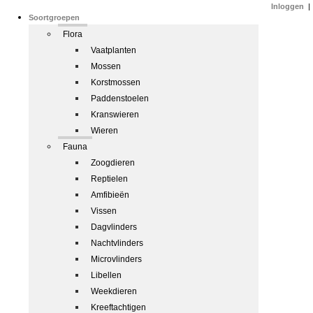
Inloggen
|
Soortgroepen
Flora
Vaatplanten
Mossen
Korstmossen
Paddenstoelen
Kranswieren
Wieren
Fauna
Zoogdieren
Reptielen
Amfibieën
Vissen
Dagvlinders
Nachtvlinders
Microvlinders
Libellen
Weekdieren
Kreeftachtigen