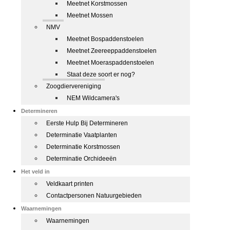
Meetnet Korstmossen
Meetnet Mossen
NMV
Meetnet Bospaddenstoelen
Meetnet Zeereeppaddenstoelen
Meetnet Moeraspaddenstoelen
Staat deze soort er nog?
Zoogdiervereniging
NEM Wildcamera's
Determineren
Eerste Hulp Bij Determineren
Determinatie Vaatplanten
Determinatie Korstmossen
Determinatie Orchideeën
Het veld in
Veldkaart printen
Contactpersonen Natuurgebieden
Waarnemingen
Waarnemingen