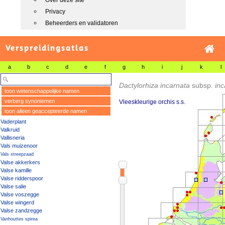
Over deze site
Privacy
Beheerders en validatoren
Verspreidingsatlas
a
b
c
d
e
f
g
h
i
j
k
l
Dactylorhiza incarnata
subsp.
inc
toon wetenschappelijke namen
verberg synoniemen
Vleeskleurige orchis s.s.
toon alleen geaccepteerde namen
Vaderplant
Valkruid
Vallisneria
Vals muizenoor
Vals streepzaad
Valse akkerkers
Valse kamille
Valse ridderspoor
Valse salie
Valse voszegge
Valse wingerd
Valse zandzegge
Vanhouttes spirea