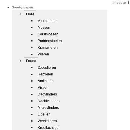
Inloggen
|
Soortgroepen
Flora
Vaatplanten
Mossen
Korstmossen
Paddenstoelen
Kranswieren
Wieren
Fauna
Zoogdieren
Reptielen
Amfibieën
Vissen
Dagvlinders
Nachtvlinders
Microvlinders
Libellen
Weekdieren
Kreeftachtigen