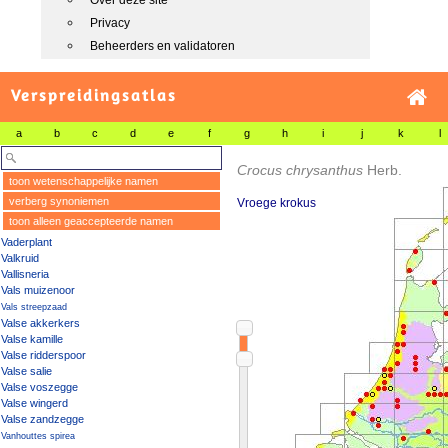
Over deze site
Privacy
Beheerders en validatoren
Verspreidingsatlas
a
b
c
d
e
f
g
h
i
j
k
l
Crocus chrysanthus
Herb.
toon wetenschappelijke namen
verberg synoniemen
Vroege krokus
toon alleen geaccepteerde namen
Vaderplant
Valkruid
Vallisneria
Vals muizenoor
Vals streepzaad
Valse akkerkers
Valse kamille
Valse ridderspoor
Valse salie
Valse voszegge
Valse wingerd
Valse zandzegge
Vanhouttes spirea