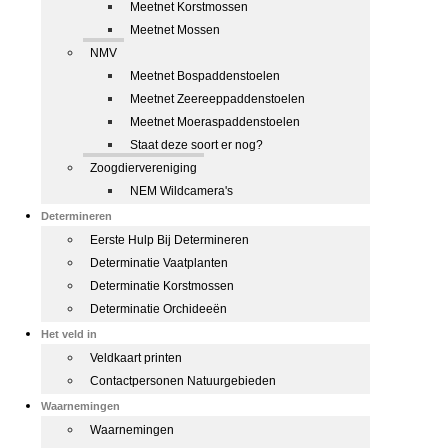
Meetnet Korstmossen
Meetnet Mossen
NMV
Meetnet Bospaddenstoelen
Meetnet Zeereeppaddenstoelen
Meetnet Moeraspaddenstoelen
Staat deze soort er nog?
Zoogdiervereniging
NEM Wildcamera's
Determineren
Eerste Hulp Bij Determineren
Determinatie Vaatplanten
Determinatie Korstmossen
Determinatie Orchideeën
Het veld in
Veldkaart printen
Contactpersonen Natuurgebieden
Waarnemingen
Waarnemingen