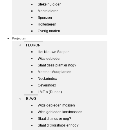
Stekelhuidigen
Manteldieren
Sponzen
Holtedieren
Overig marien
Projecten
FLORON
Het Nieuwe Strepen
Witte gebieden
Staat deze plant er nog?
Meetnet Muurplanten
Nectarindex
Oeverindex
LMF-a (Dunea)
BLWG
Witte gebieden mossen
Witte gebieden korstmossen
Staat dit mos er nog?
Staat dit korstmos er nog?