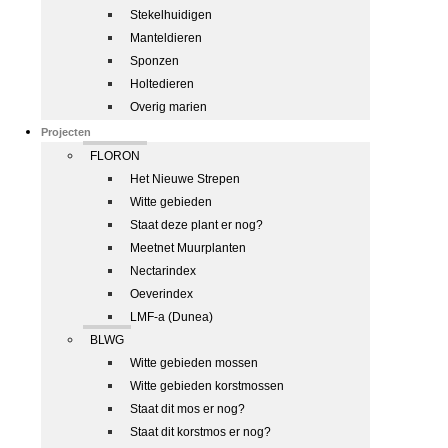
Stekelhuidigen
Manteldieren
Sponzen
Holtedieren
Overig marien
Projecten
FLORON
Het Nieuwe Strepen
Witte gebieden
Staat deze plant er nog?
Meetnet Muurplanten
Nectarindex
Oeverindex
LMF-a (Dunea)
BLWG
Witte gebieden mossen
Witte gebieden korstmossen
Staat dit mos er nog?
Staat dit korstmos er nog?