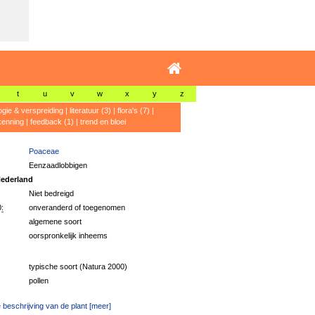
t
u
v
w
x
y
z
ogie & verspreiding
|
literatuur (3)
|
flora's (7)
|
kenning
|
feedback (1)
|
trend en bloei
Poaceae
Eenzaadlobbigen
ederland
Niet bedreigd
:
onveranderd of toegenomen
algemene soort
oorspronkelijk inheems
typische soort (Natura 2000)
pollen
 beschrijving van de plant [meer]