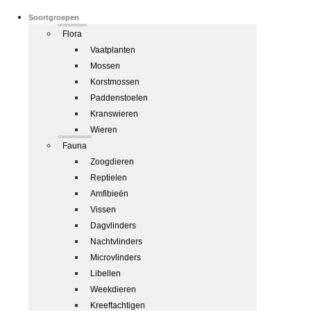
Soortgroepen
Flora
Vaatplanten
Mossen
Korstmossen
Paddenstoelen
Kranswieren
Wieren
Fauna
Zoogdieren
Reptielen
Amfibieën
Vissen
Dagvlinders
Nachtvlinders
Microvlinders
Libellen
Weekdieren
Kreeftachtigen