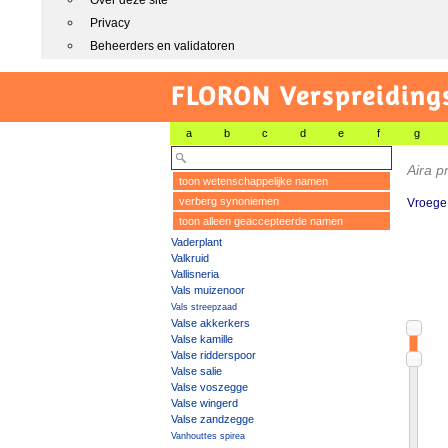
Over deze site
Privacy
Beheerders en validatoren
FLORON Verspreiding
a
b
c
d
e
f
g
Aira 
toon wetenschappelijke namen
verberg synoniemen
Vroege
toon alleen geaccepteerde namen
Vaderplant
Valkruid
Vallisneria
Vals muizenoor
Vals streepzaad
Valse akkerkers
Valse kamille
Valse ridderspoor
Valse salie
Valse voszegge
Valse wingerd
Valse zandzegge
Vanhouttes spirea