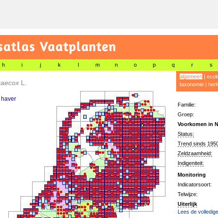
satlas Vaatplanten
h
i
j
k
l
m
n
o
p
q
r
s
algemeen
|
ecol
praecox
L.
taxonomie
|
her
 haver
Familie:
Groep:
Voorkomen in N
Status:
Trend sinds 1950
Zeldzaamheid:
Indigeniteit:
Monitoring
Indicatorsoort:
Telwijze:
Uiterlijk
Lees de volledige