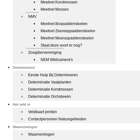
Meetnet Korstmossen
Meetnet Mossen
NMV
Meetnet Bospaddenstoelen
Meetnet Zeereeppaddenstoelen
Meetnet Moeraspaddenstoelen
Staat deze soort er nog?
Zoogdiervereniging
NEM Wildcamera's
Determineren
Eerste Hulp Bij Determineren
Determinatie Vaatplanten
Determinatie Korstmossen
Determinatie Orchideeën
Het veld in
Veldkaart printen
Contactpersonen Natuurgebieden
Waarnemingen
Waarnemingen