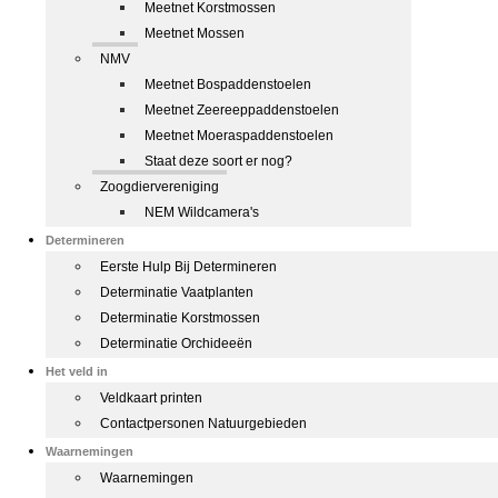
Meetnet Korstmossen
Meetnet Mossen
NMV
Meetnet Bospaddenstoelen
Meetnet Zeereeppaddenstoelen
Meetnet Moeraspaddenstoelen
Staat deze soort er nog?
Zoogdiervereniging
NEM Wildcamera's
Determineren
Eerste Hulp Bij Determineren
Determinatie Vaatplanten
Determinatie Korstmossen
Determinatie Orchideeën
Het veld in
Veldkaart printen
Contactpersonen Natuurgebieden
Waarnemingen
Waarnemingen