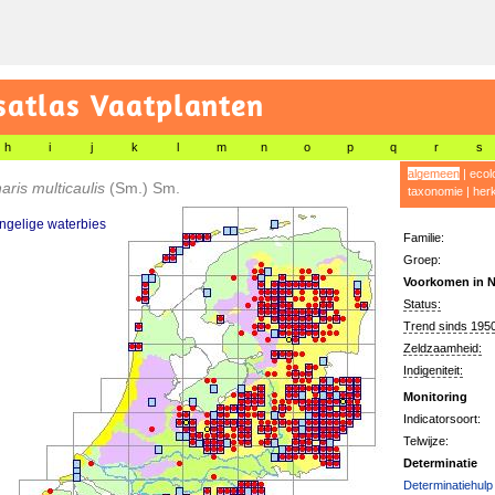
satlas Vaatplanten
h
i
j
k
l
m
n
o
p
q
r
s
algemeen
|
ecol
aris multicaulis
(Sm.) Sm.
taxonomie
|
her
ngelige waterbies
Familie:
Groep:
Voorkomen in N
Status:
Trend sinds 1950
Zeldzaamheid:
Indigeniteit:
Monitoring
Indicatorsoort:
Telwijze:
Determinatie
Determinatiehulp