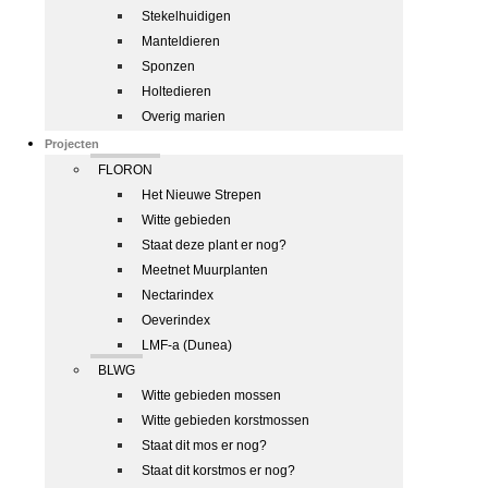
Stekelhuidigen
Manteldieren
Sponzen
Holtedieren
Overig marien
Projecten
FLORON
Het Nieuwe Strepen
Witte gebieden
Staat deze plant er nog?
Meetnet Muurplanten
Nectarindex
Oeverindex
LMF-a (Dunea)
BLWG
Witte gebieden mossen
Witte gebieden korstmossen
Staat dit mos er nog?
Staat dit korstmos er nog?