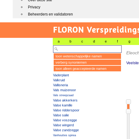
Over deze site
Privacy
Beheerders en validatoren
FLORON Verspreiding
a
b
c
d
e
f
g
Eleoch
toon wetenschappelijke namen
verberg synoniemen
Veelste
toon alleen geaccepteerde namen
Vaderplant
Valkruid
Vallisneria
Vals muizenoor
Vals streepzaad
Valse akkerkers
Valse kamille
Valse ridderspoor
Valse salie
Valse voszegge
Valse wingerd
Valse zandzegge
Vanhouttes spirea