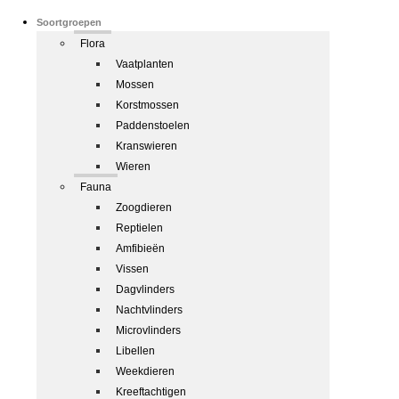
Soortgroepen
Flora
Vaatplanten
Mossen
Korstmossen
Paddenstoelen
Kranswieren
Wieren
Fauna
Zoogdieren
Reptielen
Amfibieën
Vissen
Dagvlinders
Nachtvlinders
Microvlinders
Libellen
Weekdieren
Kreeftachtigen