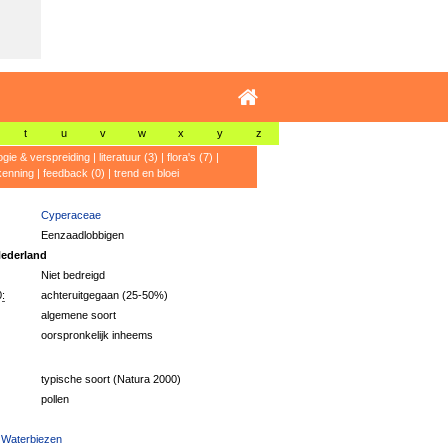
t
u
v
w
x
y
z
ogie & verspreiding
|
literatuur (3)
|
flora's (7)
|
kenning
|
feedback (0)
|
trend en bloei
Cyperaceae
Eenzaadlobbigen
ederland
Niet bedreigd
:
achteruitgegaan (25-50%)
algemene soort
oorspronkelijk inheems
typische soort (Natura 2000)
pollen
 Waterbiezen