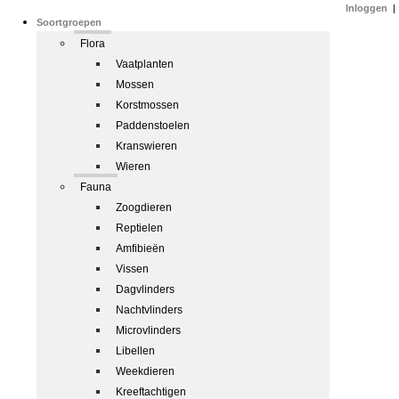
Inloggen
|
Soortgroepen
Flora
Vaatplanten
Mossen
Korstmossen
Paddenstoelen
Kranswieren
Wieren
Fauna
Zoogdieren
Reptielen
Amfibieën
Vissen
Dagvlinders
Nachtvlinders
Microvlinders
Libellen
Weekdieren
Kreeftachtigen