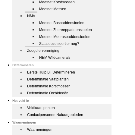
Meetnet Korstmossen
Meetnet Mossen
NMV
Meetnet Bospaddenstoelen
Meetnet Zeereeppaddenstoelen
Meetnet Moeraspaddenstoelen
Staat deze soort er nog?
Zoogdiervereniging
NEM Wildcamera's
Determineren
Eerste Hulp Bij Determineren
Determinatie Vaatplanten
Determinatie Korstmossen
Determinatie Orchideeën
Het veld in
Veldkaart printen
Contactpersonen Natuurgebieden
Waarnemingen
Waarnemingen