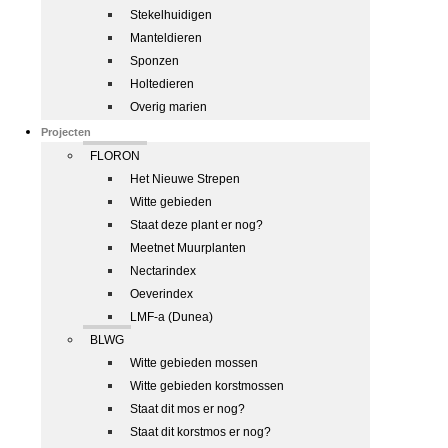
Stekelhuidigen
Manteldieren
Sponzen
Holtedieren
Overig marien
Projecten
FLORON
Het Nieuwe Strepen
Witte gebieden
Staat deze plant er nog?
Meetnet Muurplanten
Nectarindex
Oeverindex
LMF-a (Dunea)
BLWG
Witte gebieden mossen
Witte gebieden korstmossen
Staat dit mos er nog?
Staat dit korstmos er nog?