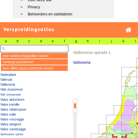
Over deze site
Privacy
Beheerders en validatoren
Verspreidingsatlas
a
b
c
d
e
f
g
h
i
j
k
l
Vallisneria spiralis
L.
toon wetenschappelijke namen
verberg synoniemen
Vallisneria
toon alleen geaccepteerde namen
Vaderplant
Valkruid
Vallisneria
Vals muizenoor
Vals streepzaad
Valse akkerkers
Valse kamille
Valse ridderspoor
Valse salie
Valse voszegge
Valse wingerd
Valse zandzegge
Vanhouttes spirea