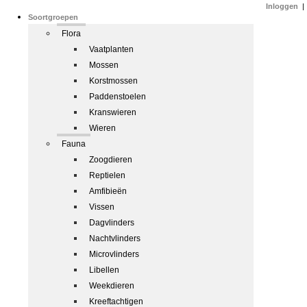
Inloggen
|
Soortgroepen
Flora
Vaatplanten
Mossen
Korstmossen
Paddenstoelen
Kranswieren
Wieren
Fauna
Zoogdieren
Reptielen
Amfibieën
Vissen
Dagvlinders
Nachtvlinders
Microvlinders
Libellen
Weekdieren
Kreeftachtigen