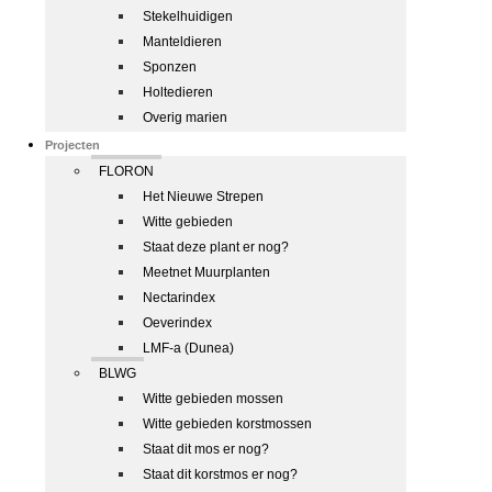
Stekelhuidigen
Manteldieren
Sponzen
Holtedieren
Overig marien
Projecten
FLORON
Het Nieuwe Strepen
Witte gebieden
Staat deze plant er nog?
Meetnet Muurplanten
Nectarindex
Oeverindex
LMF-a (Dunea)
BLWG
Witte gebieden mossen
Witte gebieden korstmossen
Staat dit mos er nog?
Staat dit korstmos er nog?