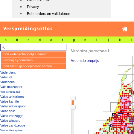
Over deze site
Privacy
Beheerders en validatoren
Verspreidingsatlas
a
b
c
d
e
f
g
h
i
j
k
l
Veronica peregrina
L.
toon wetenschappelijke namen
verberg synoniemen
Vreemde ereprijs
toon alleen geaccepteerde namen
Vaderplant
Valkruid
Vallisneria
Vals muizenoor
Vals streepzaad
Valse akkerkers
Valse kamille
Valse ridderspoor
Valse salie
Valse voszegge
Valse wingerd
Valse zandzegge
Vanhouttes spirea