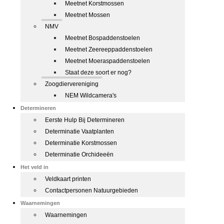
Meetnet Korstmossen
Meetnet Mossen
NMV
Meetnet Bospaddenstoelen
Meetnet Zeereeppaddenstoelen
Meetnet Moeraspaddenstoelen
Staat deze soort er nog?
Zoogdiervereniging
NEM Wildcamera's
Determineren
Eerste Hulp Bij Determineren
Determinatie Vaatplanten
Determinatie Korstmossen
Determinatie Orchideeën
Het veld in
Veldkaart printen
Contactpersonen Natuurgebieden
Waarnemingen
Waarnemingen