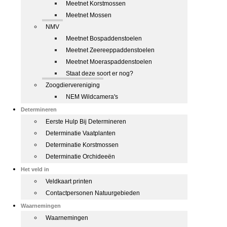
Meetnet Korstmossen
Meetnet Mossen
NMV
Meetnet Bospaddenstoelen
Meetnet Zeereeppaddenstoelen
Meetnet Moeraspaddenstoelen
Staat deze soort er nog?
Zoogdiervereniging
NEM Wildcamera's
Determineren
Eerste Hulp Bij Determineren
Determinatie Vaatplanten
Determinatie Korstmossen
Determinatie Orchideeën
Het veld in
Veldkaart printen
Contactpersonen Natuurgebieden
Waarnemingen
Waarnemingen