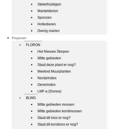
Stekelhuidigen
Manteldieren
Sponzen
Holtedieren
Overig marien
Projecten
FLORON
Het Nieuwe Strepen
Witte gebieden
Staat deze plant er nog?
Meetnet Muurplanten
Nectarindex
Oeverindex
LMF-a (Dunea)
BLWG
Witte gebieden mossen
Witte gebieden korstmossen
Staat dit mos er nog?
Staat dit korstmos er nog?