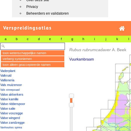
Over deze site
Privacy
Beheerders en validatoren
Verspreidingsatlas
a
b
c
d
e
f
g
h
i
j
k
l
Rubus rubrumcadaver
A. Beek
toon wetenschappelijke namen
verberg synoniemen
Vuurkambraam
toon alleen geaccepteerde namen
Vaderplant
Valkruid
Vallisneria
Vals muizenoor
Vals streepzaad
Valse akkerkers
Valse kamille
Valse ridderspoor
Valse salie
Valse voszegge
Valse wingerd
Valse zandzegge
Vanhouttes spirea