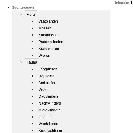
Inloggen
|
Soortgroepen
Flora
Vaatplanten
Mossen
Korstmossen
Paddenstoelen
Kranswieren
Wieren
Fauna
Zoogdieren
Reptielen
Amfibieën
Vissen
Dagvlinders
Nachtvlinders
Microvlinders
Libellen
Weekdieren
Kreeftachtigen