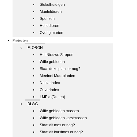
Stekelhuidigen
Manteldieren
Sponzen
Holtedieren
Overig marien
Projecten
FLORON
Het Nieuwe Strepen
Witte gebieden
Staat deze plant er nog?
Meetnet Muurplanten
Nectarindex
Oeverindex
LMF-a (Dunea)
BLWG
Witte gebieden mossen
Witte gebieden korstmossen
Staat dit mos er nog?
Staat dit korstmos er nog?