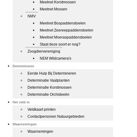
Meetnet Korstmossen
Meetnet Mossen
NMV
Meetnet Bospaddenstoelen
Meetnet Zeereeppaddenstoelen
Meetnet Moeraspaddenstoelen
Staat deze soort er nog?
Zoogdiervereniging
NEM Wildcamera's
Determineren
Eerste Hulp Bij Determineren
Determinatie Vaatplanten
Determinatie Korstmossen
Determinatie Orchideeën
Het veld in
Veldkaart printen
Contactpersonen Natuurgebieden
Waarnemingen
Waarnemingen