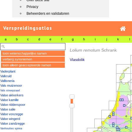
Over deze site
Privacy
Beheerders en validatoren
Verspreidingsatlas
a
b
c
d
e
f
g
h
i
j
k
l
Lolium remotum
Schrank
toon wetenschappelijke namen
verberg synoniemen
Vlasdolik
toon alleen geaccepteerde namen
Vaderplant
Valkruid
Vallisneria
Vals muizenoor
Vals streepzaad
Valse akkerkers
Valse kamille
Valse ridderspoor
Valse salie
Valse voszegge
Valse wingerd
Valse zandzegge
Vanhouttes spirea