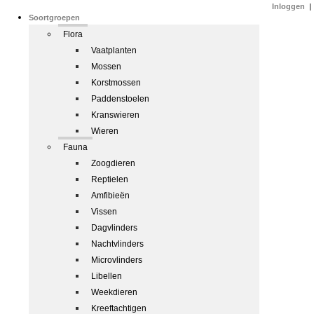
Inloggen
|
Soortgroepen
Flora
Vaatplanten
Mossen
Korstmossen
Paddenstoelen
Kranswieren
Wieren
Fauna
Zoogdieren
Reptielen
Amfibieën
Vissen
Dagvlinders
Nachtvlinders
Microvlinders
Libellen
Weekdieren
Kreeftachtigen