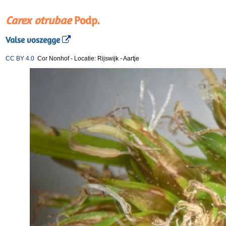
Carex otrubae
Podp.
Valse voszegge
CC BY 4.0
Cor Nonhof
-
Locatie: Rijswijk
-
Aartje