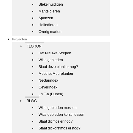
Stekelhuidigen
Manteldieren
Sponzen
Holtedieren
Overig marien
Projecten
FLORON
Het Nieuwe Strepen
Witte gebieden
Staat deze plant er nog?
Meetnet Muurplanten
Nectarindex
Oeverindex
LMF-a (Dunea)
BLWG
Witte gebieden mossen
Witte gebieden korstmossen
Staat dit mos er nog?
Staat dit korstmos er nog?