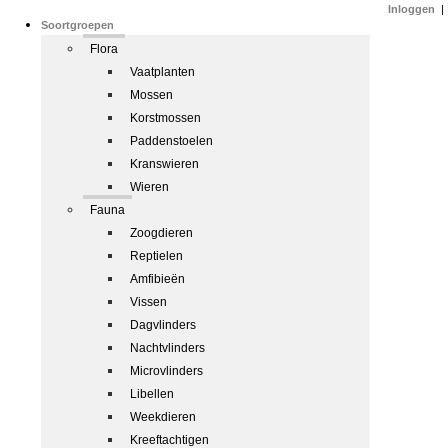
Inloggen
|
Soortgroepen
Flora
Vaatplanten
Mossen
Korstmossen
Paddenstoelen
Kranswieren
Wieren
Fauna
Zoogdieren
Reptielen
Amfibieën
Vissen
Dagvlinders
Nachtvlinders
Microvlinders
Libellen
Weekdieren
Kreeftachtigen