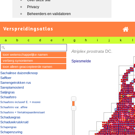
Over deze site
Privacy
Beheerders en validatoren
Verspreidingsatlas
a
b
c
d
e
f
g
h
i
j
k
l
Atriplex prostrata
DC.
toon wetenschappelijke namen
verberg synoniemen
Spiesmelde
toon alleen geaccepteerde namen
Sachalinse duizendknoop
Saffloer
Samengetrokken rus
Sareptamosterd
Satijngras
Schaafstro
Schaafstro inclusief E. × moorei
Schaafstro var. affine
Schaafstro × Vertaktepaardenstaart
Schaduwgras
Schaduwkruiskruid
Schapengras
Schapenzuring