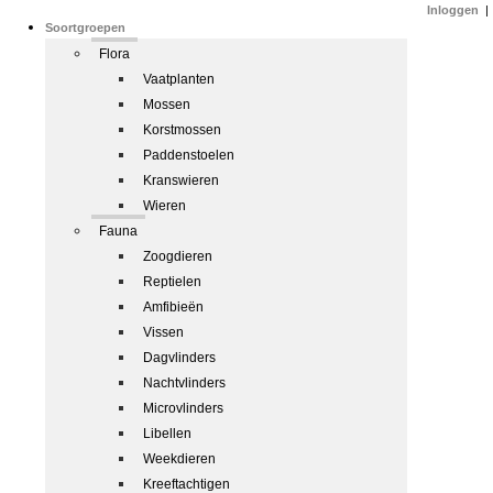
Inloggen
|
Soortgroepen
Flora
Vaatplanten
Mossen
Korstmossen
Paddenstoelen
Kranswieren
Wieren
Fauna
Zoogdieren
Reptielen
Amfibieën
Vissen
Dagvlinders
Nachtvlinders
Microvlinders
Libellen
Weekdieren
Kreeftachtigen