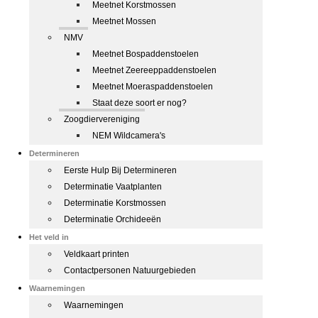
Meetnet Korstmossen
Meetnet Mossen
NMV
Meetnet Bospaddenstoelen
Meetnet Zeereeppaddenstoelen
Meetnet Moeraspaddenstoelen
Staat deze soort er nog?
Zoogdiervereniging
NEM Wildcamera's
Determineren
Eerste Hulp Bij Determineren
Determinatie Vaatplanten
Determinatie Korstmossen
Determinatie Orchideeën
Het veld in
Veldkaart printen
Contactpersonen Natuurgebieden
Waarnemingen
Waarnemingen