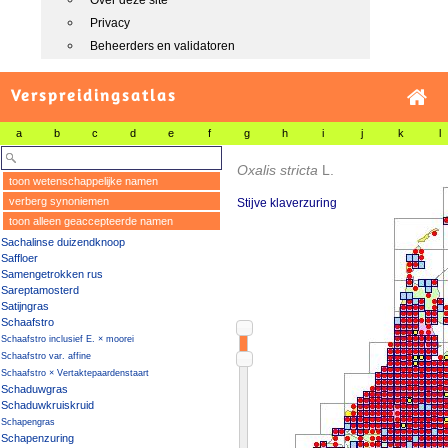
Over deze site
Privacy
Beheerders en validatoren
Verspreidingsatlas
a
b
c
d
e
f
g
h
i
j
k
l
Oxalis stricta
L.
toon wetenschappelijke namen
verberg synoniemen
Stijve klaverzuring
toon alleen geaccepteerde namen
Sachalinse duizendknoop
Saffloer
Samengetrokken rus
Sareptamosterd
Satijngras
Schaafstro
Schaafstro inclusief E. × moorei
Schaafstro var. affine
Schaafstro × Vertaktepaardenstaart
Schaduwgras
Schaduwkruiskruid
Schapengras
Schapenzuring