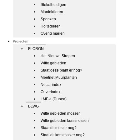
Stekelhuidigen
Manteldieren
Sponzen
Holtedieren
Overig marien
Projecten
FLORON
Het Nieuwe Strepen
Witte gebieden
Staat deze plant er nog?
Meetnet Muurplanten
Nectarindex
Oeverindex
LMF-a (Dunea)
BLWG
Witte gebieden mossen
Witte gebieden korstmossen
Staat dit mos er nog?
Staat dit korstmos er nog?