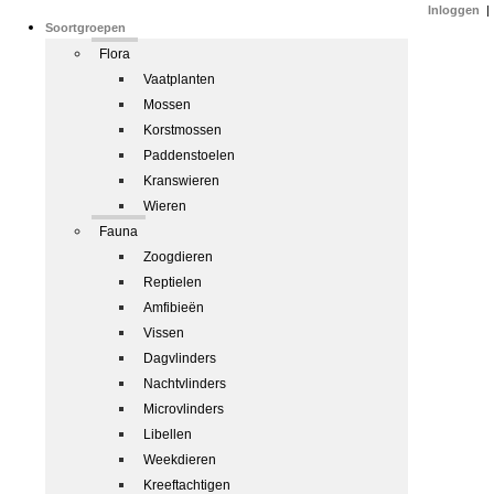
Inloggen
|
Soortgroepen
Flora
Vaatplanten
Mossen
Korstmossen
Paddenstoelen
Kranswieren
Wieren
Fauna
Zoogdieren
Reptielen
Amfibieën
Vissen
Dagvlinders
Nachtvlinders
Microvlinders
Libellen
Weekdieren
Kreeftachtigen