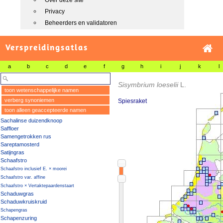
Over deze site
Privacy
Beheerders en validatoren
Verspreidingsatlas
a
b
c
d
e
f
g
h
i
j
k
l
Sisymbrium loeselii
L.
toon wetenschappelijke namen
verberg synoniemen
Spiesraket
toon alleen geaccepteerde namen
Sachalinse duizendknoop
Saffloer
Samengetrokken rus
Sareptamosterd
Satijngras
Schaafstro
Schaafstro inclusief E. × moorei
Schaafstro var. affine
Schaafstro × Vertaktepaardenstaart
Schaduwgras
Schaduwkruiskruid
Schapengras
Schapenzuring