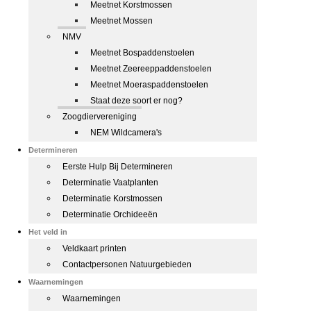
Meetnet Korstmossen
Meetnet Mossen
NMV
Meetnet Bospaddenstoelen
Meetnet Zeereeppaddenstoelen
Meetnet Moeraspaddenstoelen
Staat deze soort er nog?
Zoogdiervereniging
NEM Wildcamera's
Determineren
Eerste Hulp Bij Determineren
Determinatie Vaatplanten
Determinatie Korstmossen
Determinatie Orchideeën
Het veld in
Veldkaart printen
Contactpersonen Natuurgebieden
Waarnemingen
Waarnemingen