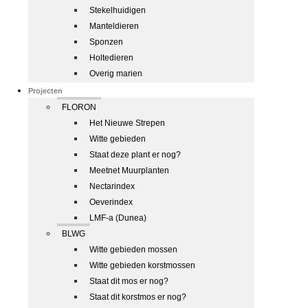
Stekelhuidigen
Manteldieren
Sponzen
Holtedieren
Overig marien
Projecten
FLORON
Het Nieuwe Strepen
Witte gebieden
Staat deze plant er nog?
Meetnet Muurplanten
Nectarindex
Oeverindex
LMF-a (Dunea)
BLWG
Witte gebieden mossen
Witte gebieden korstmossen
Staat dit mos er nog?
Staat dit korstmos er nog?