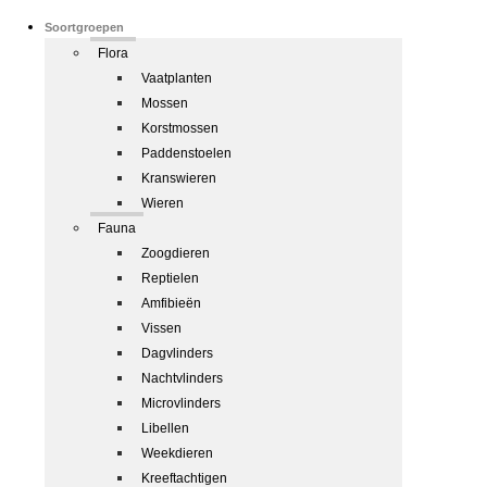
Soortgroepen
Flora
Vaatplanten
Mossen
Korstmossen
Paddenstoelen
Kranswieren
Wieren
Fauna
Zoogdieren
Reptielen
Amfibieën
Vissen
Dagvlinders
Nachtvlinders
Microvlinders
Libellen
Weekdieren
Kreeftachtigen