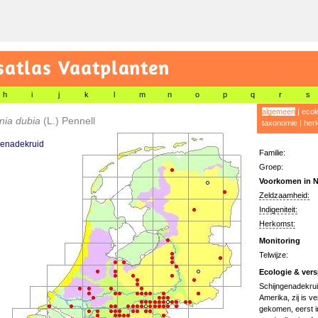
satlas Vaatplanten
h
i
j
k
l
m
n
o
p
q
r
s
algemeen
|
ecol
nia dubia
(L.) Pennell
taxonomie
|
her
genadekruid
Familie:
Groep:
Voorkomen in N
Zeldzaamheid:
Indigeniteit:
Herkomst:
Monitoring
Telwijze:
Ecologie & vers
Schijngenadekruid
Amerika, zij is v
gekomen, eerst i