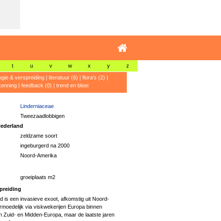
t
u
v
w
x
y
z
ogie & verspreiding
|
literatuur (6)
|
flora's (2)
|
kenning
|
feedback (0)
|
trend en bloei
Linderniaceae
Tweezaadlobbigen
ederland
zeldzame soort
ingeburgerd na 2000
Noord-Amerika
groeiplaats m2
preiding
 is een invasieve exoot, afkomstig uit Noord-
ermoedelijk via viskwekerijen Europa binnen
n Zuid- en Midden-Europa, maar de laatste jaren