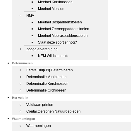
Meetnet Korstmossen
Meetnet Mossen
NMV
Meetnet Bospaddenstoelen
Meetnet Zeereeppaddenstoelen
Meetnet Moeraspaddenstoelen
Staat deze soort er nog?
Zoogdiervereniging
NEM Wildcamera's
Determineren
Eerste Hulp Bij Determineren
Determinatie Vaatplanten
Determinatie Korstmossen
Determinatie Orchideeën
Het veld in
Veldkaart printen
Contactpersonen Natuurgebieden
Waarnemingen
Waarnemingen