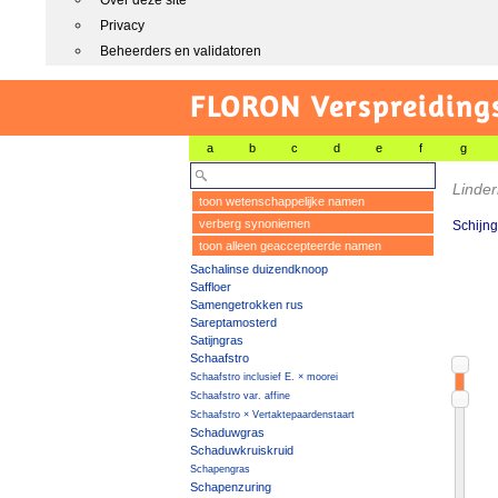
Over deze site
Privacy
Beheerders en validatoren
FLORON Verspreiding
a
b
c
d
e
f
g
Linder
toon wetenschappelijke namen
verberg synoniemen
Schijn
toon alleen geaccepteerde namen
Sachalinse duizendknoop
Saffloer
Samengetrokken rus
Sareptamosterd
Satijngras
Schaafstro
Schaafstro inclusief E. × moorei
Schaafstro var. affine
Schaafstro × Vertaktepaardenstaart
Schaduwgras
Schaduwkruiskruid
Schapengras
Schapenzuring