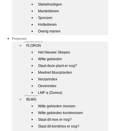
Stekelhuidigen
Manteldieren
Sponzen
Holtedieren
Overig marien
Projecten
FLORON
Het Nieuwe Strepen
Witte gebieden
Staat deze plant er nog?
Meetnet Muurplanten
Nectarindex
Oeverindex
LMF-a (Dunea)
BLWG
Witte gebieden mossen
Witte gebieden korstmossen
Staat dit mos er nog?
Staat dit korstmos er nog?