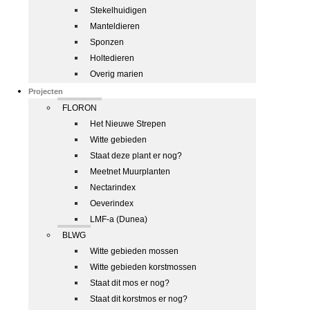
Stekelhuidigen
Manteldieren
Sponzen
Holtedieren
Overig marien
Projecten
FLORON
Het Nieuwe Strepen
Witte gebieden
Staat deze plant er nog?
Meetnet Muurplanten
Nectarindex
Oeverindex
LMF-a (Dunea)
BLWG
Witte gebieden mossen
Witte gebieden korstmossen
Staat dit mos er nog?
Staat dit korstmos er nog?