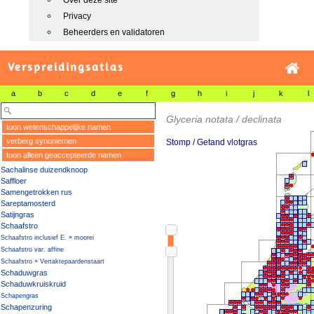
Over deze site
Privacy
Beheerders en validatoren
Verspreidingsatlas
a
b
c
d
e
f
g
h
i
j
k
l
Glyceria notata / declinata
toon wetenschappelijke namen
verberg synoniemen
Stomp / Getand vlotgras
toon alleen geaccepteerde namen
Sachalinse duizendknoop
Saffloer
Samengetrokken rus
Sareptamosterd
Satijngras
Schaafstro
Schaafstro inclusief E. × moorei
Schaafstro var. affine
Schaafstro × Vertaktepaardenstaart
Schaduwgras
Schaduwkruiskruid
Schapengras
Schapenzuring