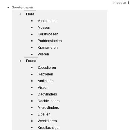
Inloggen
|
Soortgroepen
Flora
Vaatplanten
Mossen
Korstmossen
Paddenstoelen
Kranswieren
Wieren
Fauna
Zoogdieren
Reptielen
Amfibieën
Vissen
Dagvlinders
Nachtvlinders
Microvlinders
Libellen
Weekdieren
Kreeftachtigen