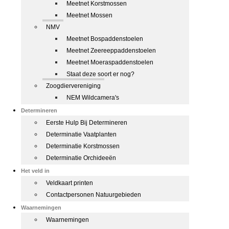
Meetnet Korstmossen
Meetnet Mossen
NMV
Meetnet Bospaddenstoelen
Meetnet Zeereeppaddenstoelen
Meetnet Moeraspaddenstoelen
Staat deze soort er nog?
Zoogdiervereniging
NEM Wildcamera's
Determineren
Eerste Hulp Bij Determineren
Determinatie Vaatplanten
Determinatie Korstmossen
Determinatie Orchideeën
Het veld in
Veldkaart printen
Contactpersonen Natuurgebieden
Waarnemingen
Waarnemingen