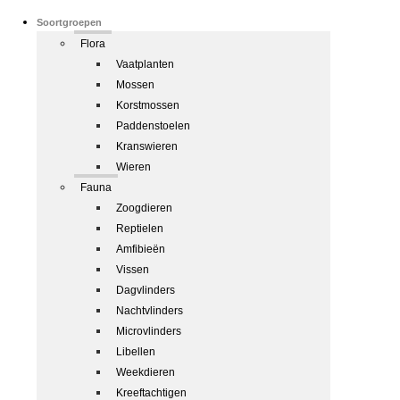
Soortgroepen
Flora
Vaatplanten
Mossen
Korstmossen
Paddenstoelen
Kranswieren
Wieren
Fauna
Zoogdieren
Reptielen
Amfibieën
Vissen
Dagvlinders
Nachtvlinders
Microvlinders
Libellen
Weekdieren
Kreeftachtigen