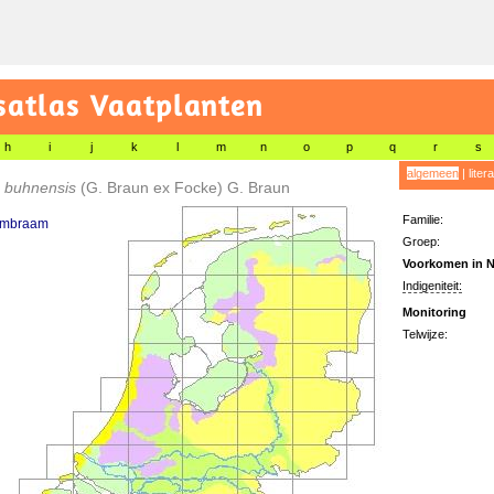
satlas Vaatplanten
h
i
j
k
l
m
n
o
p
q
r
s
algemeen
|
liter
 buhnensis
(G. Braun ex Focke) G. Braun
Familie:
ambraam
Groep:
Voorkomen in N
Indigeniteit:
Monitoring
Telwijze: