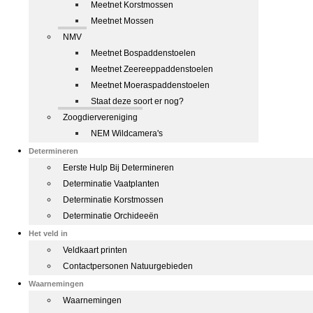
Meetnet Korstmossen
Meetnet Mossen
NMV
Meetnet Bospaddenstoelen
Meetnet Zeereeppaddenstoelen
Meetnet Moeraspaddenstoelen
Staat deze soort er nog?
Zoogdiervereniging
NEM Wildcamera's
Determineren
Eerste Hulp Bij Determineren
Determinatie Vaatplanten
Determinatie Korstmossen
Determinatie Orchideeën
Het veld in
Veldkaart printen
Contactpersonen Natuurgebieden
Waarnemingen
Waarnemingen