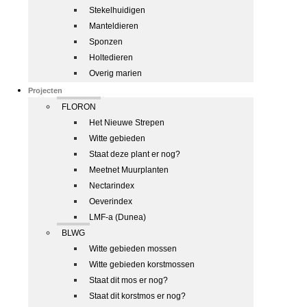
Stekelhuidigen
Manteldieren
Sponzen
Holtedieren
Overig marien
Projecten
FLORON
Het Nieuwe Strepen
Witte gebieden
Staat deze plant er nog?
Meetnet Muurplanten
Nectarindex
Oeverindex
LMF-a (Dunea)
BLWG
Witte gebieden mossen
Witte gebieden korstmossen
Staat dit mos er nog?
Staat dit korstmos er nog?