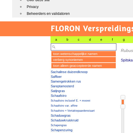
Over deze site
Privacy
Beheerders en validatoren
FLORON Verspreiding
a
b
c
d
e
f
g
Rubus
toon wetenschappelijke namen
verberg synoniemen
Spitsk
toon alleen geaccepteerde namen
Sachalinse duizendknoop
Saffloer
Samengetrokken rus
Sareptamosterd
Satijngras
Schaafstro
Schaafstro inclusief E. × moorei
Schaafstro var. affine
Schaafstro × Vertaktepaardenstaart
Schaduwgras
Schaduwkruiskruid
Schapengras
Schapenzuring