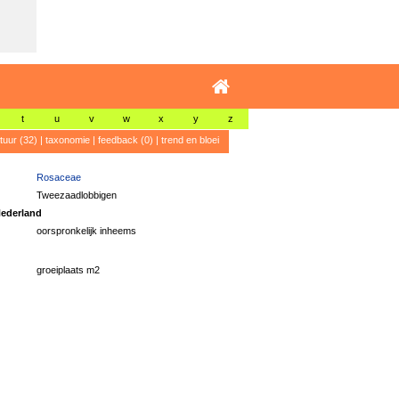
t
u
v
w
x
y
z
atuur (32)
|
taxonomie
|
feedback (0)
|
trend en bloei
Rosaceae
Tweezaadlobbigen
ederland
oorspronkelijk inheems
groeiplaats m2