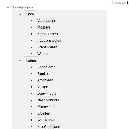
Inloggen
|
Soortgroepen
Flora
Vaatplanten
Mossen
Korstmossen
Paddenstoelen
Kranswieren
Wieren
Fauna
Zoogdieren
Reptielen
Amfibieën
Vissen
Dagvlinders
Nachtvlinders
Microvlinders
Libellen
Weekdieren
Kreeftachtigen