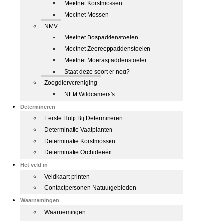
Meetnet Korstmossen
Meetnet Mossen
NMV
Meetnet Bospaddenstoelen
Meetnet Zeereeppaddenstoelen
Meetnet Moeraspaddenstoelen
Staat deze soort er nog?
Zoogdiervereniging
NEM Wildcamera's
Determineren
Eerste Hulp Bij Determineren
Determinatie Vaatplanten
Determinatie Korstmossen
Determinatie Orchideeën
Het veld in
Veldkaart printen
Contactpersonen Natuurgebieden
Waarnemingen
Waarnemingen