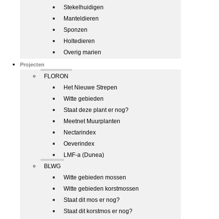
Stekelhuidigen
Manteldieren
Sponzen
Holtedieren
Overig marien
Projecten
FLORON
Het Nieuwe Strepen
Witte gebieden
Staat deze plant er nog?
Meetnet Muurplanten
Nectarindex
Oeverindex
LMF-a (Dunea)
BLWG
Witte gebieden mossen
Witte gebieden korstmossen
Staat dit mos er nog?
Staat dit korstmos er nog?