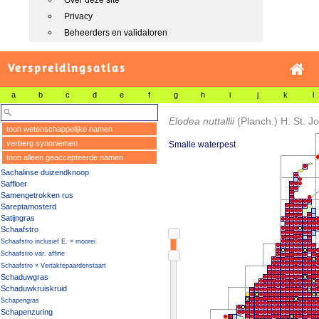
Over deze site
Privacy
Beheerders en validatoren
Verspreidingsatlas
a
b
c
d
e
f
g
h
i
j
k
l
Elodea nuttallii
(Planch.) H. St. J
toon wetenschappelijke namen
verberg synoniemen
Smalle waterpest
toon alleen geaccepteerde namen
Sachalinse duizendknoop
Saffloer
Samengetrokken rus
Sareptamosterd
Satijngras
Schaafstro
Schaafstro inclusief E. × moorei
Schaafstro var. affine
Schaafstro × Vertaktepaardenstaart
Schaduwgras
Schaduwkruiskruid
Schapengras
Schapenzuring