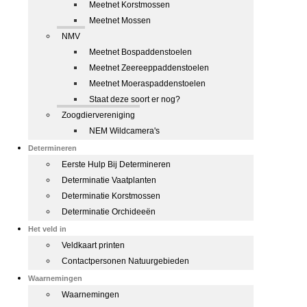
Meetnet Korstmossen
Meetnet Mossen
NMV
Meetnet Bospaddenstoelen
Meetnet Zeereeppaddenstoelen
Meetnet Moeraspaddenstoelen
Staat deze soort er nog?
Zoogdiervereniging
NEM Wildcamera's
Determineren
Eerste Hulp Bij Determineren
Determinatie Vaatplanten
Determinatie Korstmossen
Determinatie Orchideeën
Het veld in
Veldkaart printen
Contactpersonen Natuurgebieden
Waarnemingen
Waarnemingen