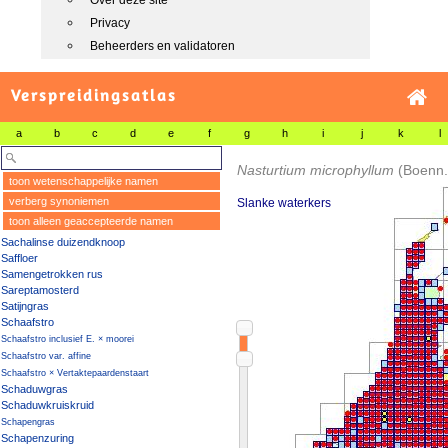
Over deze site
Privacy
Beheerders en validatoren
Verspreidingsatlas
a
b
c
d
e
f
g
h
i
j
k
l
Nasturtium microphyllum
(Boenn.
toon wetenschappelijke namen
verberg synoniemen
Slanke waterkers
toon alleen geaccepteerde namen
Sachalinse duizendknoop
Saffloer
Samengetrokken rus
Sareptamosterd
Satijngras
Schaafstro
Schaafstro inclusief E. × moorei
Schaafstro var. affine
Schaafstro × Vertaktepaardenstaart
Schaduwgras
Schaduwkruiskruid
Schapengras
Schapenzuring