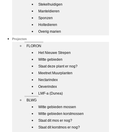
Stekelhuidigen
Manteldieren
Sponzen
Holtedieren
Overig marien
Projecten
FLORON
Het Nieuwe Strepen
Witte gebieden
Staat deze plant er nog?
Meetnet Muurplanten
Nectarindex
Oeverindex
LMF-a (Dunea)
BLWG
Witte gebieden mossen
Witte gebieden korstmossen
Staat dit mos er nog?
Staat dit korstmos er nog?