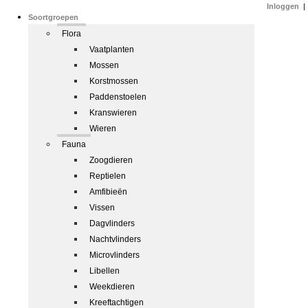
Inloggen
|
Soortgroepen
Flora
Vaatplanten
Mossen
Korstmossen
Paddenstoelen
Kranswieren
Wieren
Fauna
Zoogdieren
Reptielen
Amfibieën
Vissen
Dagvlinders
Nachtvlinders
Microvlinders
Libellen
Weekdieren
Kreeftachtigen