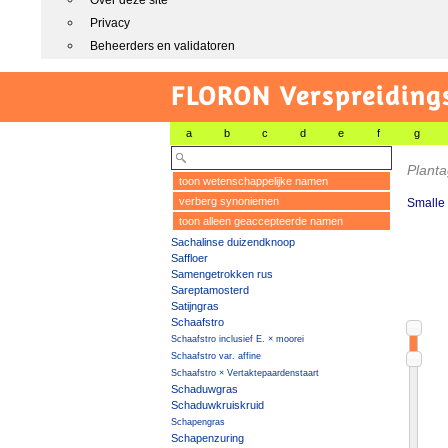
Over deze site
Privacy
Beheerders en validatoren
FLORON Verspreiding
a
b
c
d
e
f
g
Planta
toon wetenschappelijke namen
verberg synoniemen
Smalle
toon alleen geaccepteerde namen
Sachalinse duizendknoop
Saffloer
Samengetrokken rus
Sareptamosterd
Satijngras
Schaafstro
Schaafstro inclusief E. × moorei
Schaafstro var. affine
Schaafstro × Vertaktepaardenstaart
Schaduwgras
Schaduwkruiskruid
Schapengras
Schapenzuring