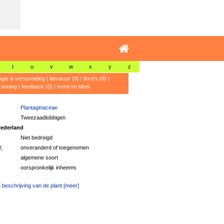
t
u
v
w
x
y
z
ogie & verspreiding
|
literatuur (8)
|
flora's (8)
|
kenning
|
feedback (0)
|
trend en bloei
Plantaginaceae
Tweezaadlobbigen
ederland
Niet bedreigd
:
onveranderd of toegenomen
algemene soort
oorspronkelijk inheems
 beschrijving van de plant [meer]