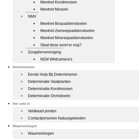
Meetnet Korstmossen
Meetnet Mossen
NMV
Meetnet Bospaddenstoelen
Meetnet Zeereeppaddenstoelen
Meetnet Moeraspaddenstoelen
Staat deze soort er nog?
Zoogdiervereniging
NEM Wildcamera's
Determineren
Eerste Hulp Bij Determineren
Determinatie Vaatplanten
Determinatie Korstmossen
Determinatie Orchideeën
Het veld in
Veldkaart printen
Contactpersonen Natuurgebieden
Waarnemingen
Waarnemingen