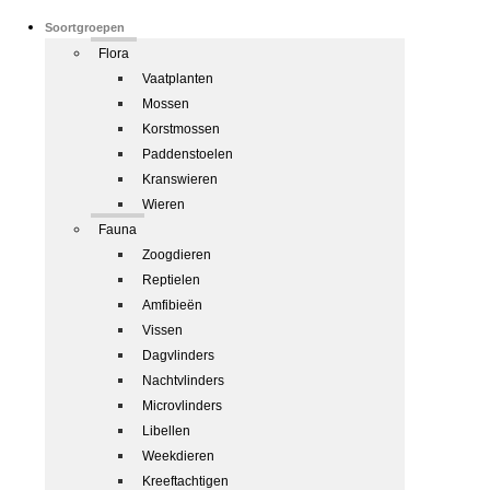
Soortgroepen
Flora
Vaatplanten
Mossen
Korstmossen
Paddenstoelen
Kranswieren
Wieren
Fauna
Zoogdieren
Reptielen
Amfibieën
Vissen
Dagvlinders
Nachtvlinders
Microvlinders
Libellen
Weekdieren
Kreeftachtigen