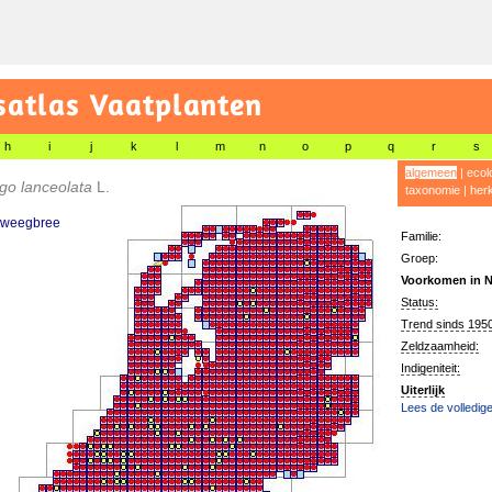
satlas Vaatplanten
h
i
j
k
l
m
n
o
p
q
r
s
algemeen
|
ecol
go lanceolata
L.
taxonomie
|
her
 weegbree
Familie:
Groep:
Voorkomen in N
Status:
Trend sinds 1950
Zeldzaamheid:
Indigeniteit:
Uiterlijk
Lees de volledige