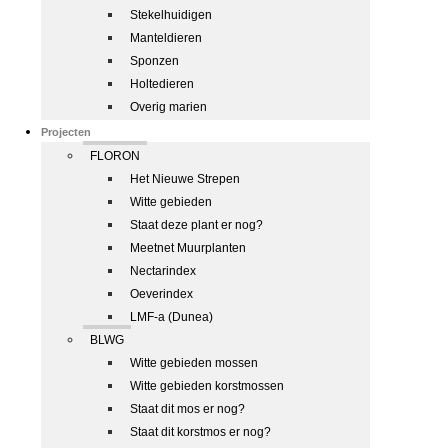
Stekelhuidigen
Manteldieren
Sponzen
Holtedieren
Overig marien
Projecten
FLORON
Het Nieuwe Strepen
Witte gebieden
Staat deze plant er nog?
Meetnet Muurplanten
Nectarindex
Oeverindex
LMF-a (Dunea)
BLWG
Witte gebieden mossen
Witte gebieden korstmossen
Staat dit mos er nog?
Staat dit korstmos er nog?