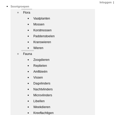
Inloggen
|
Soortgroepen
Flora
Vaatplanten
Mossen
Korstmossen
Paddenstoelen
Kranswieren
Wieren
Fauna
Zoogdieren
Reptielen
Amfibieën
Vissen
Dagvlinders
Nachtvlinders
Microvlinders
Libellen
Weekdieren
Kreeftachtigen