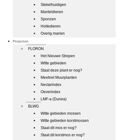
Stekelhuidigen
Manteldieren
Sponzen
Holtedieren
Overig marien
Projecten
FLORON
Het Nieuwe Strepen
Witte gebieden
Staat deze plant er nog?
Meetnet Muurplanten
Nectarindex
Oeverindex
LMF-a (Dunea)
BLWG
Witte gebieden mossen
Witte gebieden korstmossen
Staat dit mos er nog?
Staat dit korstmos er nog?