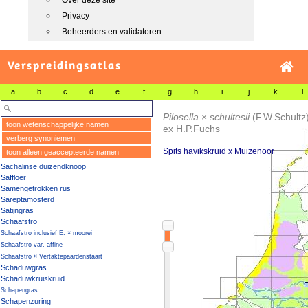
Over deze site
Privacy
Beheerders en validatoren
Verspreidingsatlas
a
b
c
d
e
f
g
h
i
j
k
l
Pilosella
×
schultesii
(F.W.Schultz
toon wetenschappelijke namen
ex H.P.Fuchs
verberg synoniemen
Spits havikskruid x Muizenoor
toon alleen geaccepteerde namen
Sachalinse duizendknoop
Saffloer
Samengetrokken rus
Sareptamosterd
Satijngras
Schaafstro
Schaafstro inclusief E. × moorei
Schaafstro var. affine
Schaafstro × Vertaktepaardenstaart
Schaduwgras
Schaduwkruiskruid
Schapengras
Schapenzuring