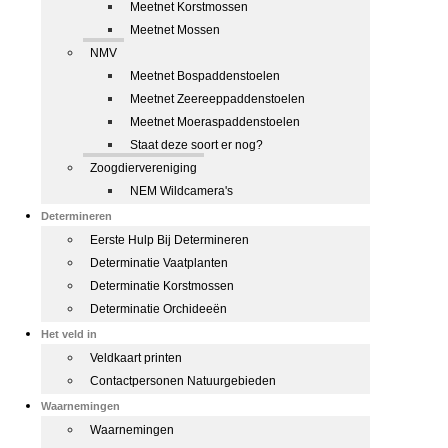
Meetnet Korstmossen
Meetnet Mossen
NMV
Meetnet Bospaddenstoelen
Meetnet Zeereeppaddenstoelen
Meetnet Moeraspaddenstoelen
Staat deze soort er nog?
Zoogdiervereniging
NEM Wildcamera's
Determineren
Eerste Hulp Bij Determineren
Determinatie Vaatplanten
Determinatie Korstmossen
Determinatie Orchideeën
Het veld in
Veldkaart printen
Contactpersonen Natuurgebieden
Waarnemingen
Waarnemingen