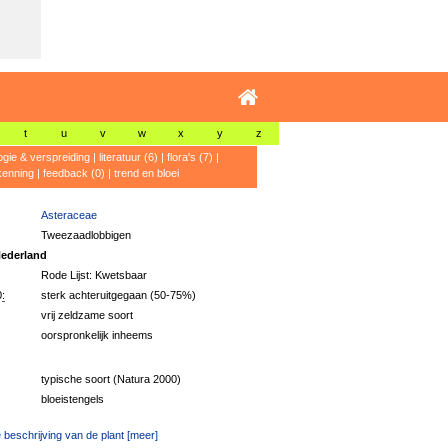
t
u
v
w
x
y
z
ogie & verspreiding
|
literatuur (6)
|
flora's (7)
|
kenning
|
feedback (0)
|
trend en bloei
Asteraceae
Tweezaadlobbigen
ederland
Rode Lijst: Kwetsbaar
:
sterk achteruitgegaan (50-75%)
vrij zeldzame soort
oorspronkelijk inheems
typische soort (Natura 2000)
bloeistengels
 beschrijving van de plant [meer]