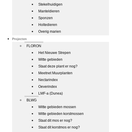
Stekelhuidigen
Manteldieren
Sponzen
Holtedieren
Overig marien
Projecten
FLORON
Het Nieuwe Strepen
Witte gebieden
Staat deze plant er nog?
Meetnet Muurplanten
Nectarindex
Oeverindex
LMF-a (Dunea)
BLWG
Witte gebieden mossen
Witte gebieden korstmossen
Staat dit mos er nog?
Staat dit korstmos er nog?