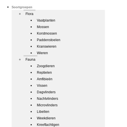
Soortgroepen
Flora
Vaatplanten
Mossen
Korstmossen
Paddenstoelen
Kranswieren
Wieren
Fauna
Zoogdieren
Reptielen
Amfibieën
Vissen
Dagvlinders
Nachtvlinders
Microvlinders
Libellen
Weekdieren
Kreeftachtigen