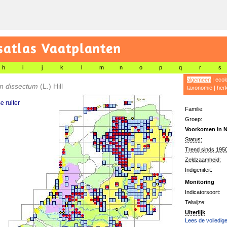
satlas Vaatplanten
h
i
j
k
l
m
n
o
p
q
r
s
algemeen
|
ecol
um dissectum
(L.) Hill
taxonomie
|
her
 ruiter
Familie:
Groep:
Voorkomen in N
Status:
Trend sinds 1950
Zeldzaamheid:
Indigeniteit:
Monitoring
Indicatorsoort:
Telwijze:
Uiterlijk
Lees de volledige