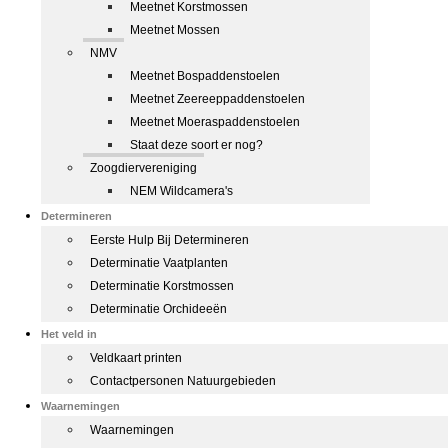
Meetnet Korstmossen
Meetnet Mossen
NMV
Meetnet Bospaddenstoelen
Meetnet Zeereeppaddenstoelen
Meetnet Moeraspaddenstoelen
Staat deze soort er nog?
Zoogdiervereniging
NEM Wildcamera's
Determineren
Eerste Hulp Bij Determineren
Determinatie Vaatplanten
Determinatie Korstmossen
Determinatie Orchideeën
Het veld in
Veldkaart printen
Contactpersonen Natuurgebieden
Waarnemingen
Waarnemingen