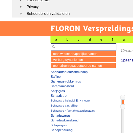
Over deze site
Privacy
Beheerders en validatoren
FLORON Verspreiding
a
b
c
d
e
f
g
Cirsi
toon wetenschappelijke namen
verberg synoniemen
Spaanse
toon alleen geaccepteerde namen
Sachalinse duizendknoop
Saffloer
Samengetrokken rus
Sareptamosterd
Satijngras
Schaafstro
Schaafstro inclusief E. × moorei
Schaafstro var. affine
Schaafstro × Vertaktepaardenstaart
Schaduwgras
Schaduwkruiskruid
Schapengras
Schapenzuring