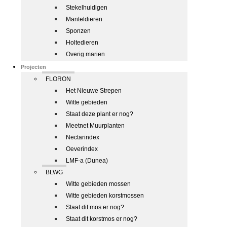
Stekelhuidigen
Manteldieren
Sponzen
Holtedieren
Overig marien
Projecten
FLORON
Het Nieuwe Strepen
Witte gebieden
Staat deze plant er nog?
Meetnet Muurplanten
Nectarindex
Oeverindex
LMF-a (Dunea)
BLWG
Witte gebieden mossen
Witte gebieden korstmossen
Staat dit mos er nog?
Staat dit korstmos er nog?