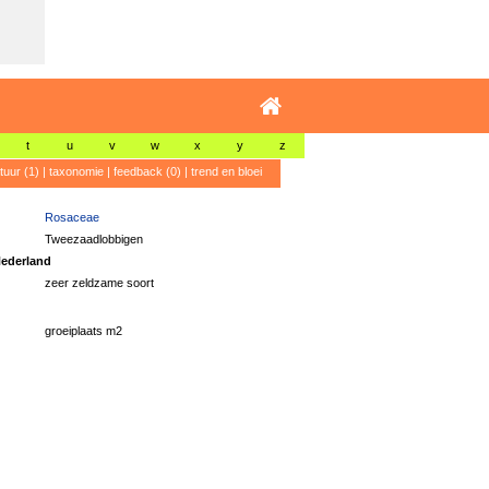
t
u
v
w
x
y
z
atuur (1)
|
taxonomie
|
feedback (0)
|
trend en bloei
Rosaceae
Tweezaadlobbigen
ederland
zeer zeldzame soort
groeiplaats m2