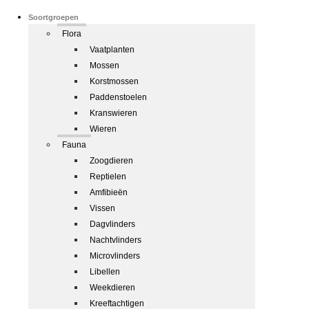
Soortgroepen
Flora
Vaatplanten
Mossen
Korstmossen
Paddenstoelen
Kranswieren
Wieren
Fauna
Zoogdieren
Reptielen
Amfibieën
Vissen
Dagvlinders
Nachtvlinders
Microvlinders
Libellen
Weekdieren
Kreeftachtigen