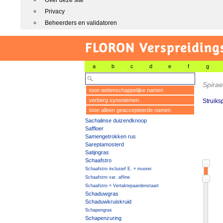
Over deze site
Privacy
Beheerders en validatoren
FLORON Verspreiding
a
b
c
d
e
f
g
Spira
toon wetenschappelijke namen
verberg synoniemen
Struiks
toon alleen geaccepteerde namen
Sachalinse duizendknoop
Saffloer
Samengetrokken rus
Sareptamosterd
Satijngras
Schaafstro
Schaafstro inclusief E. × moorei
Schaafstro var. affine
Schaafstro × Vertaktepaardenstaart
Schaduwgras
Schaduwkruiskruid
Schapengras
Schapenzuring