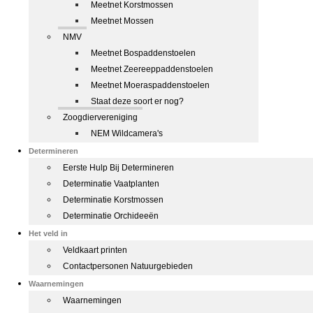
Meetnet Korstmossen
Meetnet Mossen
NMV
Meetnet Bospaddenstoelen
Meetnet Zeereeppaddenstoelen
Meetnet Moeraspaddenstoelen
Staat deze soort er nog?
Zoogdiervereniging
NEM Wildcamera's
Determineren
Eerste Hulp Bij Determineren
Determinatie Vaatplanten
Determinatie Korstmossen
Determinatie Orchideeën
Het veld in
Veldkaart printen
Contactpersonen Natuurgebieden
Waarnemingen
Waarnemingen