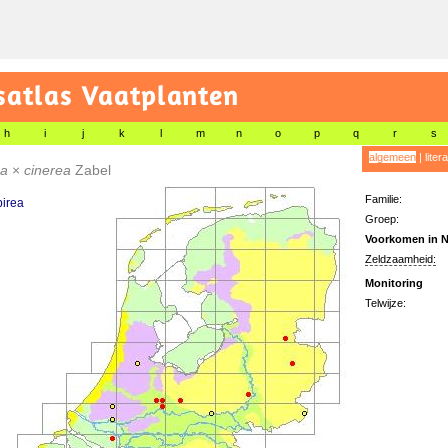
satlas Vaatplanten
h
i
j
k
l
m
n
o
p
q
r
s
algemeen
|
liter
ea
×
cinerea
Zabel
Familie:
pirea
Groep:
Voorkomen in N
Zeldzaamheid:
Monitoring
Telwijze: