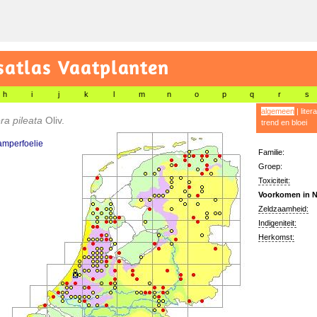
satlas Vaatplanten
h
i
j
k
l
m
n
o
p
q
r
s
algemeen
|
liter
ra pileata
Oliv.
trend en bloei
amperfoelie
Familie:
Groep:
Toxiciteit:
Voorkomen in N
Zeldzaamheid:
Indigeniteit:
Herkomst: