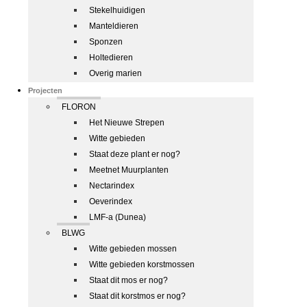
Stekelhuidigen
Manteldieren
Sponzen
Holtedieren
Overig marien
Projecten
FLORON
Het Nieuwe Strepen
Witte gebieden
Staat deze plant er nog?
Meetnet Muurplanten
Nectarindex
Oeverindex
LMF-a (Dunea)
BLWG
Witte gebieden mossen
Witte gebieden korstmossen
Staat dit mos er nog?
Staat dit korstmos er nog?