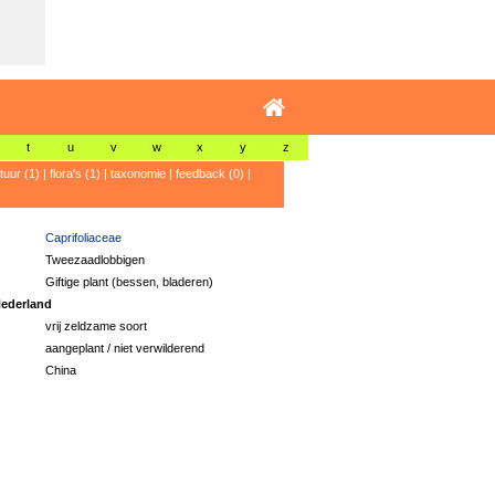
t
u
v
w
x
y
z
atuur (1)
|
flora's (1)
|
taxonomie
|
feedback (0)
|
Caprifoliaceae
Tweezaadlobbigen
Giftige plant (bessen, bladeren)
ederland
vrij zeldzame soort
aangeplant / niet verwilderend
China