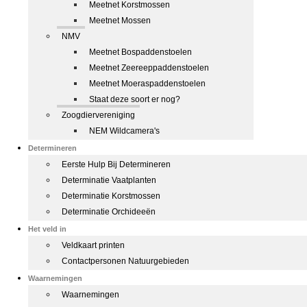
Meetnet Korstmossen
Meetnet Mossen
NMV
Meetnet Bospaddenstoelen
Meetnet Zeereeppaddenstoelen
Meetnet Moeraspaddenstoelen
Staat deze soort er nog?
Zoogdiervereniging
NEM Wildcamera's
Determineren
Eerste Hulp Bij Determineren
Determinatie Vaatplanten
Determinatie Korstmossen
Determinatie Orchideeën
Het veld in
Veldkaart printen
Contactpersonen Natuurgebieden
Waarnemingen
Waarnemingen