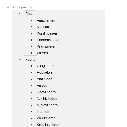
Soortgroepen
Flora
Vaatplanten
Mossen
Korstmossen
Paddenstoelen
Kranswieren
Wieren
Fauna
Zoogdieren
Reptielen
Amfibieën
Vissen
Dagvlinders
Nachtvlinders
Microvlinders
Libellen
Weekdieren
Kreeftachtigen