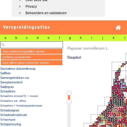
Over deze site
Privacy
Beheerders en validatoren
Verspreidingsatlas
a
b
c
d
e
f
g
h
i
j
k
l
Papaver somniferum
L.
toon wetenschappelijke namen
verberg synoniemen
Slaapbol
toon alleen geaccepteerde namen
Sachalinse duizendknoop
Saffloer
Samengetrokken rus
Sareptamosterd
Satijngras
Schaafstro
Schaafstro inclusief E. × moorei
Schaafstro var. affine
Schaafstro × Vertaktepaardenstaart
Schaduwgras
Schaduwkruiskruid
Schapengras
Schapenzuring