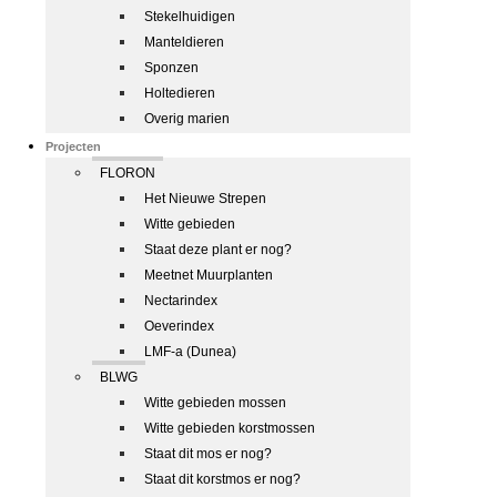
Stekelhuidigen
Manteldieren
Sponzen
Holtedieren
Overig marien
Projecten
FLORON
Het Nieuwe Strepen
Witte gebieden
Staat deze plant er nog?
Meetnet Muurplanten
Nectarindex
Oeverindex
LMF-a (Dunea)
BLWG
Witte gebieden mossen
Witte gebieden korstmossen
Staat dit mos er nog?
Staat dit korstmos er nog?