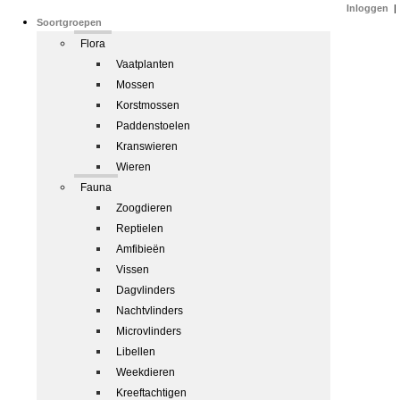
Inloggen
|
Soortgroepen
Flora
Vaatplanten
Mossen
Korstmossen
Paddenstoelen
Kranswieren
Wieren
Fauna
Zoogdieren
Reptielen
Amfibieën
Vissen
Dagvlinders
Nachtvlinders
Microvlinders
Libellen
Weekdieren
Kreeftachtigen