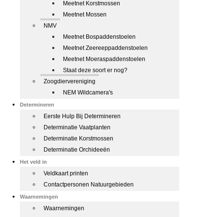
Meetnet Korstmossen
Meetnet Mossen
NMV
Meetnet Bospaddenstoelen
Meetnet Zeereeppaddenstoelen
Meetnet Moeraspaddenstoelen
Staat deze soort er nog?
Zoogdiervereniging
NEM Wildcamera's
Determineren
Eerste Hulp Bij Determineren
Determinatie Vaatplanten
Determinatie Korstmossen
Determinatie Orchideeën
Het veld in
Veldkaart printen
Contactpersonen Natuurgebieden
Waarnemingen
Waarnemingen