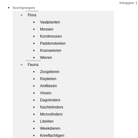
Inloggen
|
Soortgroepen
Flora
Vaatplanten
Mossen
Korstmossen
Paddenstoelen
Kranswieren
Wieren
Fauna
Zoogdieren
Reptielen
Amfibieën
Vissen
Dagvlinders
Nachtvlinders
Microvlinders
Libellen
Weekdieren
Kreeftachtigen