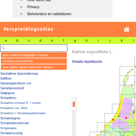
Over deze site
Privacy
Beheerders en validatoren
Verspreidingsatlas
a
b
c
d
e
f
g
h
i
j
k
l
Kalmia angustifolia
L.
toon wetenschappelijke namen
verberg synoniemen
Smalle lepelboom
toon alleen geaccepteerde namen
Sachalinse duizendknoop
Saffloer
Samengetrokken rus
Sareptamosterd
Satijngras
Schaafstro
Schaafstro inclusief E. × moorei
Schaafstro var. affine
Schaafstro × Vertaktepaardenstaart
Schaduwgras
Schaduwkruiskruid
Schapengras
Schapenzuring