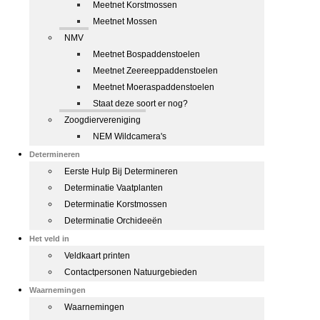
Meetnet Korstmossen
Meetnet Mossen
NMV
Meetnet Bospaddenstoelen
Meetnet Zeereeppaddenstoelen
Meetnet Moeraspaddenstoelen
Staat deze soort er nog?
Zoogdiervereniging
NEM Wildcamera's
Determineren
Eerste Hulp Bij Determineren
Determinatie Vaatplanten
Determinatie Korstmossen
Determinatie Orchideeën
Het veld in
Veldkaart printen
Contactpersonen Natuurgebieden
Waarnemingen
Waarnemingen