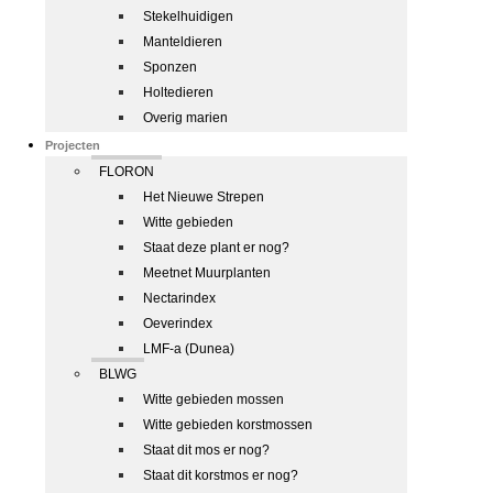
Stekelhuidigen
Manteldieren
Sponzen
Holtedieren
Overig marien
Projecten
FLORON
Het Nieuwe Strepen
Witte gebieden
Staat deze plant er nog?
Meetnet Muurplanten
Nectarindex
Oeverindex
LMF-a (Dunea)
BLWG
Witte gebieden mossen
Witte gebieden korstmossen
Staat dit mos er nog?
Staat dit korstmos er nog?