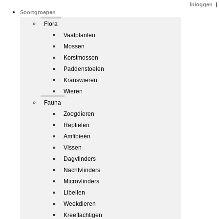
Inloggen
|
Soortgroepen
Flora
Vaatplanten
Mossen
Korstmossen
Paddenstoelen
Kranswieren
Wieren
Fauna
Zoogdieren
Reptielen
Amfibieën
Vissen
Dagvlinders
Nachtvlinders
Microvlinders
Libellen
Weekdieren
Kreeftachtigen