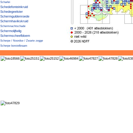
Scharlei
Schedefonteinkruid
Schedegeelster
Schermguldenroede
Schermhavikskruid
Schermnachtschade
Schermolijfwilg
Schermscheefbloem
Scherpe / Noordse / Zwarte zegge
Scherpe borstelbraam
Scherpe boterbloem
Scherpe fijnstraal
Scherpe struweelbraam
Scherpe zegge
Scherpe zegge × Drienervige zegge
Scherpe zegge × Noordse zegge
Scherpe zegge × Snavelzegge
Scherpe zegge × Stijve zegge
Scherpe zegge × Zwarte zegge
Scherpkruid
Scheve hoornbloem
Schietwilg
Schijfkamille
Schijn-boomcotoneaster
Schijnaardbei
Schijnambrosia
Schijndraadgierst