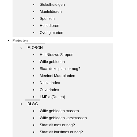
Stekelhuidigen
Manteldieren
Sponzen
Holtedieren
Overig marien
Projecten
FLORON
Het Nieuwe Strepen
Witte gebieden
Staat deze plant er nog?
Meetnet Muurplanten
Nectarindex
Oeverindex
LMF-a (Dunea)
BLWG
Witte gebieden mossen
Witte gebieden korstmossen
Staat dit mos er nog?
Staat dit korstmos er nog?