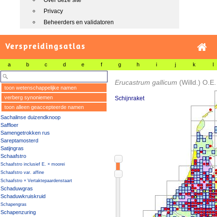
Over deze site
Privacy
Beheerders en validatoren
Verspreidingsatlas
a
b
c
d
e
f
g
h
i
j
k
l
Erucastrum gallicum
(Willd.) O.E
toon wetenschappelijke namen
verberg synoniemen
Schijnraket
toon alleen geaccepteerde namen
Sachalinse duizendknoop
Saffloer
Samengetrokken rus
Sareptamosterd
Satijngras
Schaafstro
Schaafstro inclusief E. × moorei
Schaafstro var. affine
Schaafstro × Vertaktepaardenstaart
Schaduwgras
Schaduwkruiskruid
Schapengras
Schapenzuring