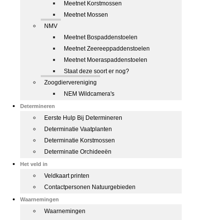
Meetnet Korstmossen
Meetnet Mossen
NMV
Meetnet Bospaddenstoelen
Meetnet Zeereeppaddenstoelen
Meetnet Moeraspaddenstoelen
Staat deze soort er nog?
Zoogdiervereniging
NEM Wildcamera's
Determineren
Eerste Hulp Bij Determineren
Determinatie Vaatplanten
Determinatie Korstmossen
Determinatie Orchideeën
Het veld in
Veldkaart printen
Contactpersonen Natuurgebieden
Waarnemingen
Waarnemingen