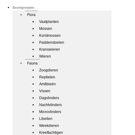
Soortgroepen
Flora
Vaatplanten
Mossen
Korstmossen
Paddenstoelen
Kranswieren
Wieren
Fauna
Zoogdieren
Reptielen
Amfibieën
Vissen
Dagvlinders
Nachtvlinders
Microvlinders
Libellen
Weekdieren
Kreeftachtigen