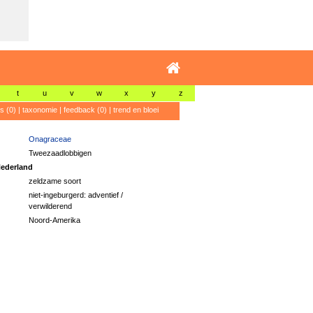
t
u
v
w
x
y
z
's (0)
|
taxonomie
|
feedback (0)
|
trend en bloei
Onagraceae
Tweezaadlobbigen
ederland
zeldzame soort
niet-ingeburgerd: adventief /
verwilderend
Noord-Amerika