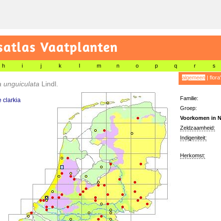
satlas Vaatplanten
h
i
j
k
l
m
n
o
p
q
r
s
algemeen
|
flora
a unguiculata
Lindl.
Familie:
e clarkia
Groep:
Voorkomen in N
Zeldzaamheid:
Indigeniteit:
Herkomst: