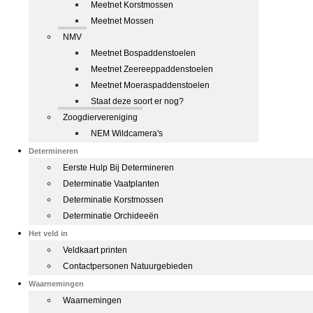
Meetnet Korstmossen
Meetnet Mossen
NMV
Meetnet Bospaddenstoelen
Meetnet Zeereeppaddenstoelen
Meetnet Moeraspaddenstoelen
Staat deze soort er nog?
Zoogdiervereniging
NEM Wildcamera's
Determineren
Eerste Hulp Bij Determineren
Determinatie Vaatplanten
Determinatie Korstmossen
Determinatie Orchideeën
Het veld in
Veldkaart printen
Contactpersonen Natuurgebieden
Waarnemingen
Waarnemingen