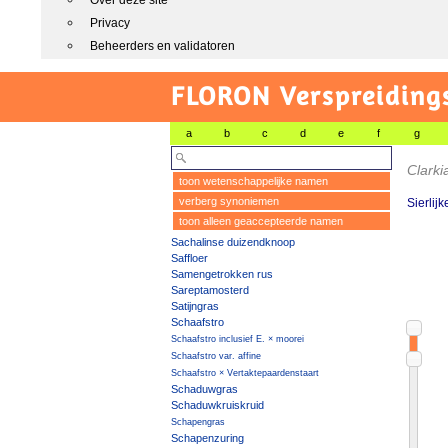
Over deze site
Privacy
Beheerders en validatoren
FLORON Verspreiding
a
b
c
d
e
f
g
Clarki
toon wetenschappelijke namen
verberg synoniemen
Sierlijk
toon alleen geaccepteerde namen
Sachalinse duizendknoop
Saffloer
Samengetrokken rus
Sareptamosterd
Satijngras
Schaafstro
Schaafstro inclusief E. × moorei
Schaafstro var. affine
Schaafstro × Vertaktepaardenstaart
Schaduwgras
Schaduwkruiskruid
Schapengras
Schapenzuring