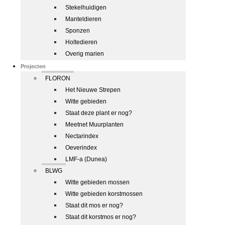
Stekelhuidigen
Manteldieren
Sponzen
Holtedieren
Overig marien
Projecten
FLORON
Het Nieuwe Strepen
Witte gebieden
Staat deze plant er nog?
Meetnet Muurplanten
Nectarindex
Oeverindex
LMF-a (Dunea)
BLWG
Witte gebieden mossen
Witte gebieden korstmossen
Staat dit mos er nog?
Staat dit korstmos er nog?