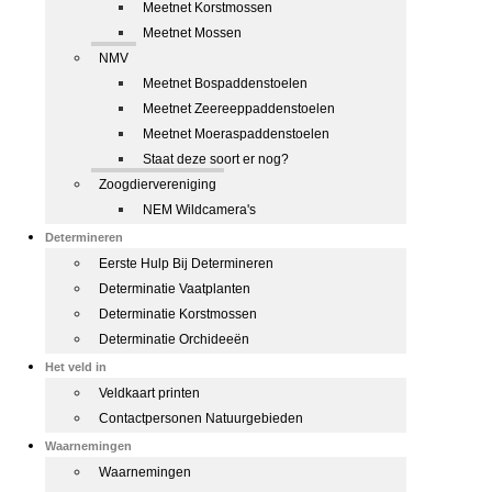
Meetnet Korstmossen
Meetnet Mossen
NMV
Meetnet Bospaddenstoelen
Meetnet Zeereeppaddenstoelen
Meetnet Moeraspaddenstoelen
Staat deze soort er nog?
Zoogdiervereniging
NEM Wildcamera's
Determineren
Eerste Hulp Bij Determineren
Determinatie Vaatplanten
Determinatie Korstmossen
Determinatie Orchideeën
Het veld in
Veldkaart printen
Contactpersonen Natuurgebieden
Waarnemingen
Waarnemingen