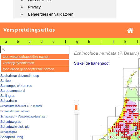
Over deze site
Privacy
Beheerders en validatoren
Verspreidingsatlas
a
b
c
d
e
f
g
h
i
j
k
l
Echinochloa muricata
(P. Beauv.)
toon wetenschappelijke namen
verberg synoniemen
Stekelige hanenpoot
toon alleen geaccepteerde namen
Sachalinse duizendknoop
Saffloer
Samengetrokken rus
Sareptamosterd
Satijngras
Schaafstro
Schaafstro inclusief E. × moorei
Schaafstro var. affine
Schaafstro × Vertaktepaardenstaart
Schaduwgras
Schaduwkruiskruid
Schapengras
Schapenzuring