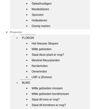
Stekelhuidigen
Manteldieren
Sponzen
Holtedieren
Overig marien
Projecten
FLORON
Het Nieuwe Strepen
Witte gebieden
Staat deze plant er nog?
Meetnet Muurplanten
Nectarindex
Oeverindex
LMF-a (Dunea)
BLWG
Witte gebieden mossen
Witte gebieden korstmossen
Staat dit mos er nog?
Staat dit korstmos er nog?