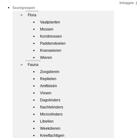
Inloggen
|
Soortgroepen
Flora
Vaatplanten
Mossen
Korstmossen
Paddenstoelen
Kranswieren
Wieren
Fauna
Zoogdieren
Reptielen
Amfibieën
Vissen
Dagvlinders
Nachtvlinders
Microvlinders
Libellen
Weekdieren
Kreeftachtigen