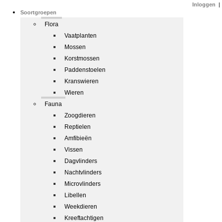
Inloggen
|
Soortgroepen
Flora
Vaatplanten
Mossen
Korstmossen
Paddenstoelen
Kranswieren
Wieren
Fauna
Zoogdieren
Reptielen
Amfibieën
Vissen
Dagvlinders
Nachtvlinders
Microvlinders
Libellen
Weekdieren
Kreeftachtigen