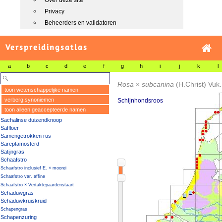
Over deze site
Privacy
Beheerders en validatoren
Verspreidingsatlas
a
b
c
d
e
f
g
h
i
j
k
l
Rosa
×
subcanina
(H.Christ) Vuk.
toon wetenschappelijke namen
verberg synoniemen
Schijnhondsroos
toon alleen geaccepteerde namen
Sachalinse duizendknoop
Saffloer
Samengetrokken rus
Sareptamosterd
Satijngras
Schaafstro
Schaafstro inclusief E. × moorei
Schaafstro var. affine
Schaafstro × Vertaktepaardenstaart
Schaduwgras
Schaduwkruiskruid
Schapengras
Schapenzuring