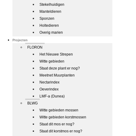
Stekelhuidigen
Manteldieren
Sponzen
Holtedieren
Overig marien
Projecten
FLORON
Het Nieuwe Strepen
Witte gebieden
Staat deze plant er nog?
Meetnet Muurplanten
Nectarindex
Oeverindex
LMF-a (Dunea)
BLWG
Witte gebieden mossen
Witte gebieden korstmossen
Staat dit mos er nog?
Staat dit korstmos er nog?