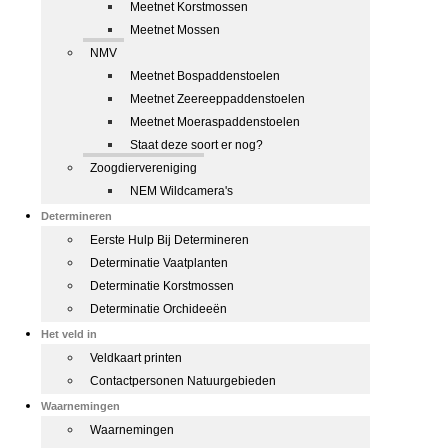
Meetnet Korstmossen
Meetnet Mossen
NMV
Meetnet Bospaddenstoelen
Meetnet Zeereeppaddenstoelen
Meetnet Moeraspaddenstoelen
Staat deze soort er nog?
Zoogdiervereniging
NEM Wildcamera's
Determineren
Eerste Hulp Bij Determineren
Determinatie Vaatplanten
Determinatie Korstmossen
Determinatie Orchideeën
Het veld in
Veldkaart printen
Contactpersonen Natuurgebieden
Waarnemingen
Waarnemingen