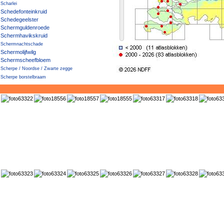
Scharlei
Schedefonteinkruid
Schedegeelster
Schermguldenroede
Schermhavikskruid
Schermnachtschade
Schermolijfwilg
Schermscheefbloem
Scherpe / Noordse / Zwarte zegge
Scherpe borstelbraam
Scherpe boterbloem
Scherpe fijnstraal
Scherpe struweelbraam
Scherpe zegge
Scherpe zegge × Drienervige zegge
Scherpe zegge × Noordse zegge
Scherpe zegge × Snavelzegge
Scherpe zegge × Stijve zegge
Scherpe zegge × Zwarte zegge
Scherpkruid
Scheve hoornbloem
Schietwilg
Schijfkamille
Schijn-boomcotoneaster
Schijnaardbei
Schijnambrosia
Schijndraadgierst