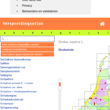
Over deze site
Privacy
Beheerders en validatoren
Verspreidingsatlas
a
b
c
d
e
f
g
h
i
j
k
l
Smilax aspera
L.
toon wetenschappelijke namen
verberg synoniemen
Struikwinde
toon alleen geaccepteerde namen
Sachalinse duizendknoop
Saffloer
Samengetrokken rus
Sareptamosterd
Satijngras
Schaafstro
Schaafstro inclusief E. × moorei
Schaafstro var. affine
Schaafstro × Vertaktepaardenstaart
Schaduwgras
Schaduwkruiskruid
Schapengras
Schapenzuring