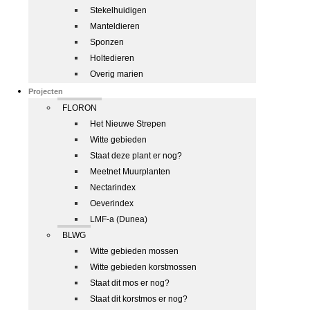
Stekelhuidigen
Manteldieren
Sponzen
Holtedieren
Overig marien
Projecten
FLORON
Het Nieuwe Strepen
Witte gebieden
Staat deze plant er nog?
Meetnet Muurplanten
Nectarindex
Oeverindex
LMF-a (Dunea)
BLWG
Witte gebieden mossen
Witte gebieden korstmossen
Staat dit mos er nog?
Staat dit korstmos er nog?