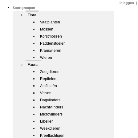
Inloggen
|
Soortgroepen
Flora
Vaatplanten
Mossen
Korstmossen
Paddenstoelen
Kranswieren
Wieren
Fauna
Zoogdieren
Reptielen
Amfibieën
Vissen
Dagvlinders
Nachtvlinders
Microvlinders
Libellen
Weekdieren
Kreeftachtigen