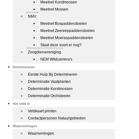
Meetnet Korstmossen
Meetnet Mossen
NMV
Meetnet Bospaddenstoelen
Meetnet Zeereeppaddenstoelen
Meetnet Moeraspaddenstoelen
Staat deze soort er nog?
Zoogdiervereniging
NEM Wildcamera's
Determineren
Eerste Hulp Bij Determineren
Determinatie Vaatplanten
Determinatie Korstmossen
Determinatie Orchideeën
Het veld in
Veldkaart printen
Contactpersonen Natuurgebieden
Waarnemingen
Waarnemingen