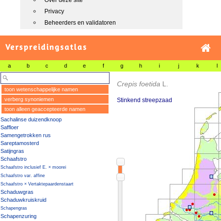
Over deze site
Privacy
Beheerders en validatoren
Verspreidingsatlas
a
b
c
d
e
f
g
h
i
j
k
l
Crepis foetida
L.
toon wetenschappelijke namen
verberg synoniemen
Stinkend streepzaad
toon alleen geaccepteerde namen
Sachalinse duizendknoop
Saffloer
Samengetrokken rus
Sareptamosterd
Satijngras
Schaafstro
Schaafstro inclusief E. × moorei
Schaafstro var. affine
Schaafstro × Vertaktepaardenstaart
Schaduwgras
Schaduwkruiskruid
Schapengras
Schapenzuring