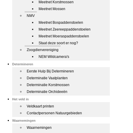
Meetnet Korstmossen
Meetnet Mossen
NMV
Meetnet Bospaddenstoelen
Meetnet Zeereeppaddenstoelen
Meetnet Moeraspaddenstoelen
Staat deze soort er nog?
Zoogdiervereniging
NEM Wildcamera's
Determineren
Eerste Hulp Bij Determineren
Determinatie Vaatplanten
Determinatie Korstmossen
Determinatie Orchideeën
Het veld in
Veldkaart printen
Contactpersonen Natuurgebieden
Waarnemingen
Waarnemingen