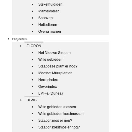
Stekelhuidigen
Manteldieren
Sponzen
Holtedieren
Overig marien
Projecten
FLORON
Het Nieuwe Strepen
Witte gebieden
Staat deze plant er nog?
Meetnet Muurplanten
Nectarindex
Oeverindex
LMF-a (Dunea)
BLWG
Witte gebieden mossen
Witte gebieden korstmossen
Staat dit mos er nog?
Staat dit korstmos er nog?