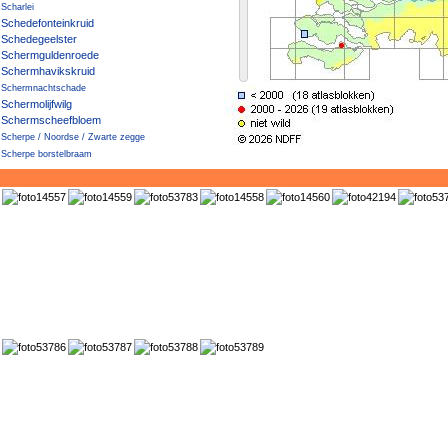
Scharlei
Schedefonteinkruid
Schedegeelster
Schermguldenroede
Schermhavikskruid
Schermnachtschade
Schermolijfwilg
Schermscheefbloem
Scherpe / Noordse / Zwarte zegge
Scherpe borstelbraam
Scherpe boterbloem
Scherpe fijnstraal
Scherpe struweelbraam
Scherpe zegge
Scherpe zegge × Drienervige zegge
Scherpe zegge × Noordse zegge
Scherpe zegge × Snavelzegge
Scherpe zegge × Stijve zegge
Scherpe zegge × Zwarte zegge
Scherpkruid
Scheve hoornbloem
Schietwilg
Schijfkamille
Schijn-boomcotoneaster
Schijnaardbei
Schijnambrosia
Schijndraadgierst