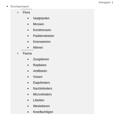
Inloggen
|
Soortgroepen
Flora
Vaatplanten
Mossen
Korstmossen
Paddenstoelen
Kranswieren
Wieren
Fauna
Zoogdieren
Reptielen
Amfibieën
Vissen
Dagvlinders
Nachtvlinders
Microvlinders
Libellen
Weekdieren
Kreeftachtigen