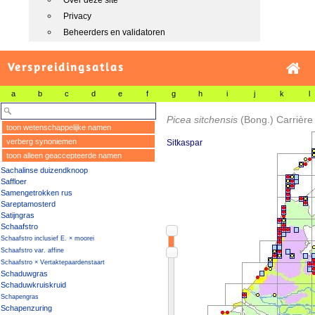
Over deze site
Privacy
Beheerders en validatoren
Verspreidingsatlas
a
b
c
d
e
f
g
h
i
j
k
l
Picea sitchensis
(Bong.) Carrière
toon wetenschappelijke namen
verberg synoniemen
Sitkaspar
toon alleen geaccepteerde namen
Sachalinse duizendknoop
Saffloer
Samengetrokken rus
Sareptamosterd
Satijngras
Schaafstro
Schaafstro inclusief E. × moorei
Schaafstro var. affine
Schaafstro × Vertaktepaardenstaart
Schaduwgras
Schaduwkruiskruid
Schapengras
Schapenzuring