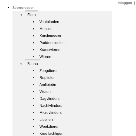
Inloggen
|
Soortgroepen
Flora
Vaatplanten
Mossen
Korstmossen
Paddenstoelen
Kranswieren
Wieren
Fauna
Zoogdieren
Reptielen
Amfibieën
Vissen
Dagvlinders
Nachtvlinders
Microvlinders
Libellen
Weekdieren
Kreeftachtigen