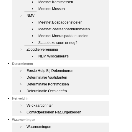
Meetnet Korstmossen
Meetnet Mossen
NMV
Meetnet Bospaddenstoelen
Meetnet Zeereeppaddenstoelen
Meetnet Moeraspaddenstoelen
Staat deze soort er nog?
Zoogdiervereniging
NEM Wildcamera's
Determineren
Eerste Hulp Bij Determineren
Determinatie Vaatplanten
Determinatie Korstmossen
Determinatie Orchideeën
Het veld in
Veldkaart printen
Contactpersonen Natuurgebieden
Waarnemingen
Waarnemingen