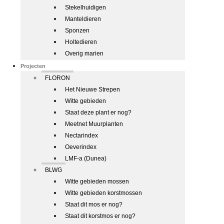
Stekelhuidigen
Manteldieren
Sponzen
Holtedieren
Overig marien
Projecten
FLORON
Het Nieuwe Strepen
Witte gebieden
Staat deze plant er nog?
Meetnet Muurplanten
Nectarindex
Oeverindex
LMF-a (Dunea)
BLWG
Witte gebieden mossen
Witte gebieden korstmossen
Staat dit mos er nog?
Staat dit korstmos er nog?