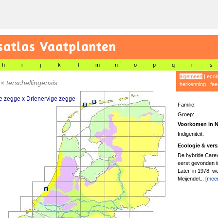
satlas Vaatplanten
h
i
j
k
l
m
n
o
p
q
r
s
algemeen
|
ecol
×
terschellingensis
herkenning
|
fee
e zegge x Drienervige zegge
Familie:
Groep:
Voorkomen in N
Indigeniteit:
Ecologie & vers
De hybride Carex
eerst gevonden in
Later, in 1978, w
Meijendel... [
mee