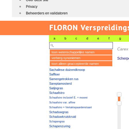
Over deze site
Privacy
Beheerders en validatoren
FLORON Verspreiding
a
b
c
d
e
f
g
Carex
toon wetenschappelijke namen
verberg synoniemen
Scherp
toon alleen geaccepteerde namen
Sachalinse duizendknoop
Saffloer
Samengetrokken rus
Sareptamosterd
Satijngras
Schaafstro
Schaafstro inclusief E. × moorei
Schaafstro var. affine
Schaafstro × Vertaktepaardenstaart
Schaduwgras
Schaduwkruiskruid
Schapengras
Schapenzuring