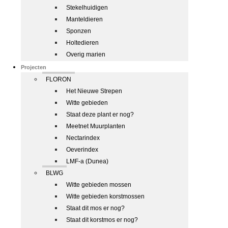
Stekelhuidigen
Manteldieren
Sponzen
Holtedieren
Overig marien
Projecten
FLORON
Het Nieuwe Strepen
Witte gebieden
Staat deze plant er nog?
Meetnet Muurplanten
Nectarindex
Oeverindex
LMF-a (Dunea)
BLWG
Witte gebieden mossen
Witte gebieden korstmossen
Staat dit mos er nog?
Staat dit korstmos er nog?