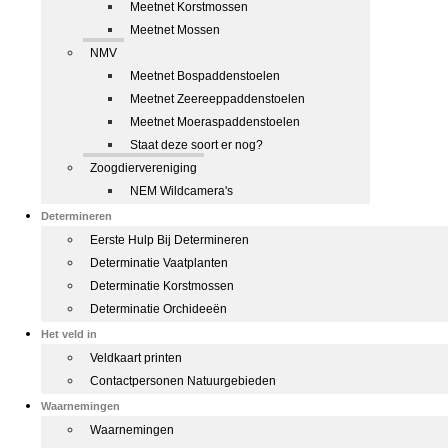
Meetnet Korstmossen
Meetnet Mossen
NMV
Meetnet Bospaddenstoelen
Meetnet Zeereeppaddenstoelen
Meetnet Moeraspaddenstoelen
Staat deze soort er nog?
Zoogdiervereniging
NEM Wildcamera's
Determineren
Eerste Hulp Bij Determineren
Determinatie Vaatplanten
Determinatie Korstmossen
Determinatie Orchideeën
Het veld in
Veldkaart printen
Contactpersonen Natuurgebieden
Waarnemingen
Waarnemingen