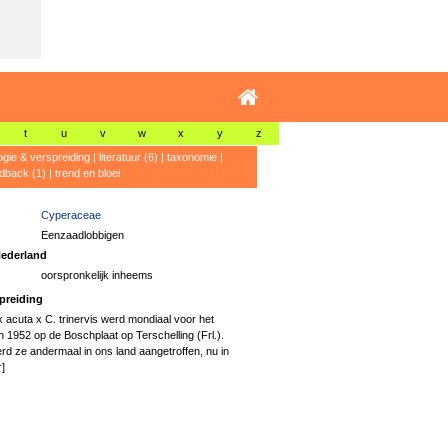
t
u
v
w
x
y
z
ogie & verspreiding
|
literatuur (6)
|
taxonomie
|
dback (1)
|
trend en bloei
Cyperaceae
Eenzaadlobbigen
ederland
oorspronkelijk inheems
preiding
 acuta x C. trinervis werd mondiaal voor het
 1952 op de Boschplaat op Terschelling (Frl.).
erd ze andermaal in ons land aangetroffen, nu in
r
]