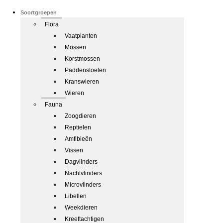
Soortgroepen
Flora
Vaatplanten
Mossen
Korstmossen
Paddenstoelen
Kranswieren
Wieren
Fauna
Zoogdieren
Reptielen
Amfibieën
Vissen
Dagvlinders
Nachtvlinders
Microvlinders
Libellen
Weekdieren
Kreeftachtigen