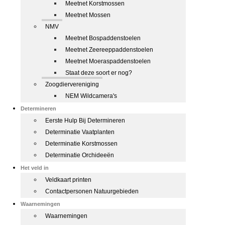
Meetnet Korstmossen
Meetnet Mossen
NMV
Meetnet Bospaddenstoelen
Meetnet Zeereeppaddenstoelen
Meetnet Moeraspaddenstoelen
Staat deze soort er nog?
Zoogdiervereniging
NEM Wildcamera's
Determineren
Eerste Hulp Bij Determineren
Determinatie Vaatplanten
Determinatie Korstmossen
Determinatie Orchideeën
Het veld in
Veldkaart printen
Contactpersonen Natuurgebieden
Waarnemingen
Waarnemingen