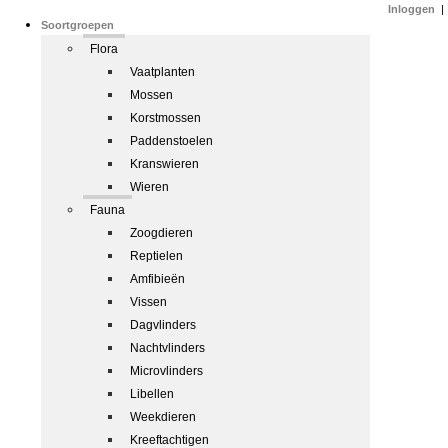
Inloggen
|
Soortgroepen
Flora
Vaatplanten
Mossen
Korstmossen
Paddenstoelen
Kranswieren
Wieren
Fauna
Zoogdieren
Reptielen
Amfibieën
Vissen
Dagvlinders
Nachtvlinders
Microvlinders
Libellen
Weekdieren
Kreeftachtigen