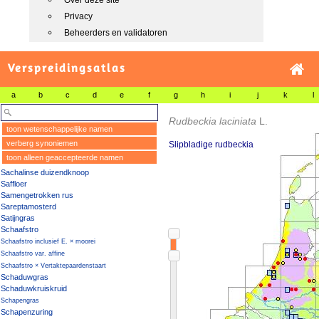
Over deze site
Privacy
Beheerders en validatoren
Verspreidingsatlas
a
b
c
d
e
f
g
h
i
j
k
l
Rudbeckia laciniata
L.
toon wetenschappelijke namen
verberg synoniemen
Slipbladige rudbeckia
toon alleen geaccepteerde namen
Sachalinse duizendknoop
Saffloer
Samengetrokken rus
Sareptamosterd
Satijngras
Schaafstro
Schaafstro inclusief E. × moorei
Schaafstro var. affine
Schaafstro × Vertaktepaardenstaart
Schaduwgras
Schaduwkruiskruid
Schapengras
Schapenzuring