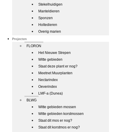
Stekelhuidigen
Manteldieren
Sponzen
Holtedieren
Overig marien
Projecten
FLORON
Het Nieuwe Strepen
Witte gebieden
Staat deze plant er nog?
Meetnet Muurplanten
Nectarindex
Oeverindex
LMF-a (Dunea)
BLWG
Witte gebieden mossen
Witte gebieden korstmossen
Staat dit mos er nog?
Staat dit korstmos er nog?