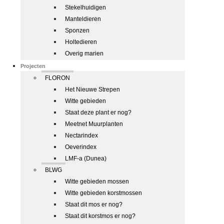
Stekelhuidigen
Manteldieren
Sponzen
Holtedieren
Overig marien
Projecten
FLORON
Het Nieuwe Strepen
Witte gebieden
Staat deze plant er nog?
Meetnet Muurplanten
Nectarindex
Oeverindex
LMF-a (Dunea)
BLWG
Witte gebieden mossen
Witte gebieden korstmossen
Staat dit mos er nog?
Staat dit korstmos er nog?