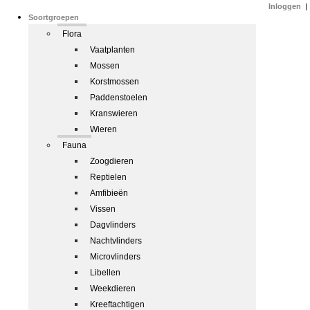
Inloggen
|
Soortgroepen
Flora
Vaatplanten
Mossen
Korstmossen
Paddenstoelen
Kranswieren
Wieren
Fauna
Zoogdieren
Reptielen
Amfibieën
Vissen
Dagvlinders
Nachtvlinders
Microvlinders
Libellen
Weekdieren
Kreeftachtigen