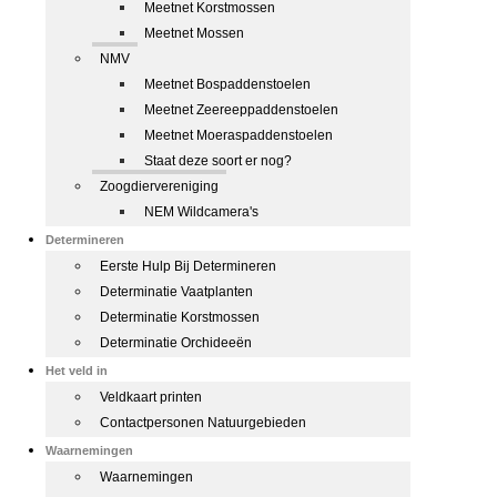
Meetnet Korstmossen
Meetnet Mossen
NMV
Meetnet Bospaddenstoelen
Meetnet Zeereeppaddenstoelen
Meetnet Moeraspaddenstoelen
Staat deze soort er nog?
Zoogdiervereniging
NEM Wildcamera's
Determineren
Eerste Hulp Bij Determineren
Determinatie Vaatplanten
Determinatie Korstmossen
Determinatie Orchideeën
Het veld in
Veldkaart printen
Contactpersonen Natuurgebieden
Waarnemingen
Waarnemingen