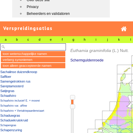
Over deze site
Privacy
Beheerders en validatoren
Verspreidingsatlas
a
b
c
d
e
f
g
h
i
j
k
l
Euthamia graminifolia
(L.) Nutt.
toon wetenschappelijke namen
verberg synoniemen
Schermguldenroede
toon alleen geaccepteerde namen
Sachalinse duizendknoop
Saffloer
Samengetrokken rus
Sareptamosterd
Satijngras
Schaafstro
Schaafstro inclusief E. × moorei
Schaafstro var. affine
Schaafstro × Vertaktepaardenstaart
Schaduwgras
Schaduwkruiskruid
Schapengras
Schapenzuring