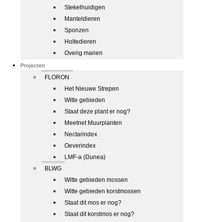
Stekelhuidigen
Manteldieren
Sponzen
Holtedieren
Overig marien
Projecten
FLORON
Het Nieuwe Strepen
Witte gebieden
Staat deze plant er nog?
Meetnet Muurplanten
Nectarindex
Oeverindex
LMF-a (Dunea)
BLWG
Witte gebieden mossen
Witte gebieden korstmossen
Staat dit mos er nog?
Staat dit korstmos er nog?