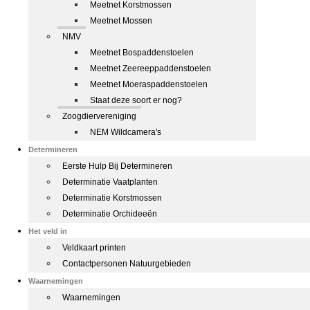
Meetnet Korstmossen
Meetnet Mossen
NMV
Meetnet Bospaddenstoelen
Meetnet Zeereeppaddenstoelen
Meetnet Moeraspaddenstoelen
Staat deze soort er nog?
Zoogdiervereniging
NEM Wildcamera's
Determineren
Eerste Hulp Bij Determineren
Determinatie Vaatplanten
Determinatie Korstmossen
Determinatie Orchideeën
Het veld in
Veldkaart printen
Contactpersonen Natuurgebieden
Waarnemingen
Waarnemingen