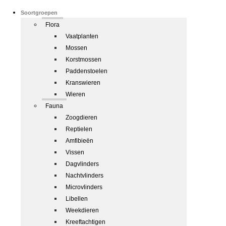
Soortgroepen
Flora
Vaatplanten
Mossen
Korstmossen
Paddenstoelen
Kranswieren
Wieren
Fauna
Zoogdieren
Reptielen
Amfibieën
Vissen
Dagvlinders
Nachtvlinders
Microvlinders
Libellen
Weekdieren
Kreeftachtigen