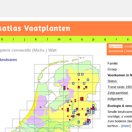
satlas Vaatplanten
h
i
j
k
l
m
n
o
p
q
r
s
algemeen
|
ecol
teris connectilis
(Michx.) Watt
taxonomie
|
her
 beukvaren
Familie:
Groep:
Voorkomen in N
Status:
Trend sinds 1950
Zeldzaamheid:
Indigeniteit:
Ecologie & vers
Smalle beukvaren
vochtige, ± voeds
zure bodems (le
luchtvo... [
meer
]