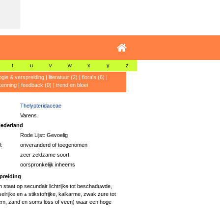
t
u
v
w
x
y
z
ogie & verspreiding
|
literatuur (2)
|
flora's (6)
|
kenning
|
feedback (0)
|
trend en bloei
Thelypteridaceae
Varens
ederland
Rode Lijst: Gevoelig
:
onveranderd of toegenomen
zeer zeldzame soort
oorspronkelijk inheems
preiding
 staat op secundair lichtrijke tot beschaduwde,
elrijke en ± stikstofrijke, kalkarme, zwak zure tot
em, zand en soms löss of veen) waar een hoge