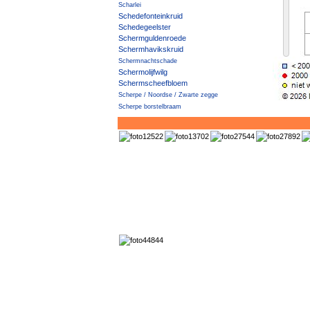
Scharlei
Schedefonteinkruid
Schedegeelster
Schermguldenroede
Schermhavikskruid
Schermnachtschade
Schermolijfwilg
Schermscheefbloem
Scherpe / Noordse / Zwarte zegge
Scherpe borstelbraam
Scherpe boterbloem
Scherpe fijnstraal
Scherpe struweelbraam
Scherpe zegge
Scherpe zegge × Drienervige zegge
Scherpe zegge × Noordse zegge
Scherpe zegge × Snavelzegge
Scherpe zegge × Stijve zegge
Scherpe zegge × Zwarte zegge
Scherpkruid
Scheve hoornbloem
Schietwilg
Schijfkamille
Schijn-boomcotoneaster
Schijnaardbei
Schijnambrosia
Schijndraadgierst