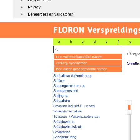
Over deze site
Privacy
Beheerders en validatoren
FLORON Verspreiding
a
b
c
d
e
f
g
Phegop
toon wetenschappelijke namen
verberg synoniemen
Smalle
toon alleen geaccepteerde namen
Sachalinse duizendknoop
Saffloer
Samengetrokken rus
Sareptamosterd
Satijngras
Schaafstro
Schaafstro inclusief E. × moorei
Schaafstro var. affine
Schaafstro × Vertaktepaardenstaart
Schaduwgras
Schaduwkruiskruid
Schapengras
Schapenzuring