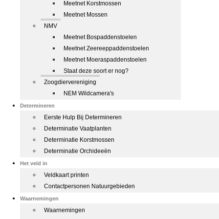
Meetnet Korstmossen
Meetnet Mossen
NMV
Meetnet Bospaddenstoelen
Meetnet Zeereeppaddenstoelen
Meetnet Moeraspaddenstoelen
Staat deze soort er nog?
Zoogdiervereniging
NEM Wildcamera's
Determineren
Eerste Hulp Bij Determineren
Determinatie Vaatplanten
Determinatie Korstmossen
Determinatie Orchideeën
Het veld in
Veldkaart printen
Contactpersonen Natuurgebieden
Waarnemingen
Waarnemingen