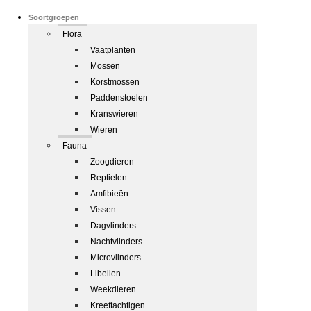
Soortgroepen
Flora
Vaatplanten
Mossen
Korstmossen
Paddenstoelen
Kranswieren
Wieren
Fauna
Zoogdieren
Reptielen
Amfibieën
Vissen
Dagvlinders
Nachtvlinders
Microvlinders
Libellen
Weekdieren
Kreeftachtigen