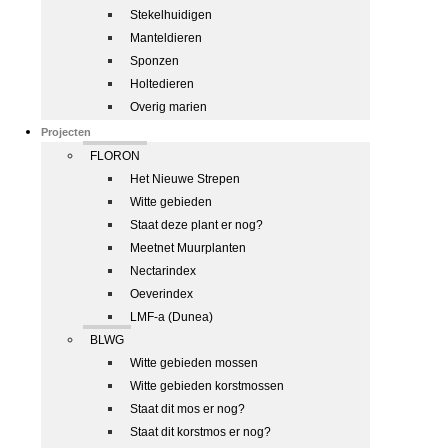
Stekelhuidigen
Manteldieren
Sponzen
Holtedieren
Overig marien
Projecten
FLORON
Het Nieuwe Strepen
Witte gebieden
Staat deze plant er nog?
Meetnet Muurplanten
Nectarindex
Oeverindex
LMF-a (Dunea)
BLWG
Witte gebieden mossen
Witte gebieden korstmossen
Staat dit mos er nog?
Staat dit korstmos er nog?