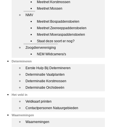
Meetnet Korstmossen
Meetnet Mossen
NMV
Meetnet Bospaddenstoelen
Meetnet Zeereeppaddenstoelen
Meetnet Moeraspaddenstoelen
Staat deze soort er nog?
Zoogdiervereniging
NEM Wildcamera's
Determineren
Eerste Hulp Bij Determineren
Determinatie Vaatplanten
Determinatie Korstmossen
Determinatie Orchideeën
Het veld in
Veldkaart printen
Contactpersonen Natuurgebieden
Waarnemingen
Waarnemingen