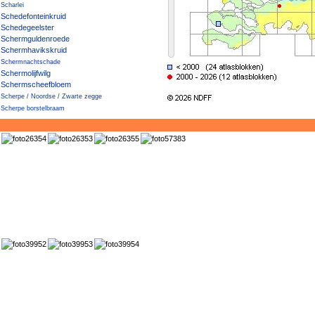
Scharlei
Schedefonteinkruid
Schedegeelster
Schermguldenroede
Schermhavikskruid
Schermnachtschade
Schermolijfwilg
Schermscheefbloem
Scherpe / Noordse / Zwarte zegge
Scherpe borstelbraam
Scherpe boterbloem
Scherpe fijnstraal
Scherpe struweelbraam
Scherpe zegge
Scherpe zegge × Drienervige zegge
Scherpe zegge × Noordse zegge
Scherpe zegge × Snavelzegge
Scherpe zegge × Stijve zegge
Scherpe zegge × Zwarte zegge
Scherpkruid
Scheve hoornbloem
Schietwilg
Schijfkamille
Schijn-boomcotoneaster
Schijnaardbei
Schijnambrosia
Schijndraadgierst