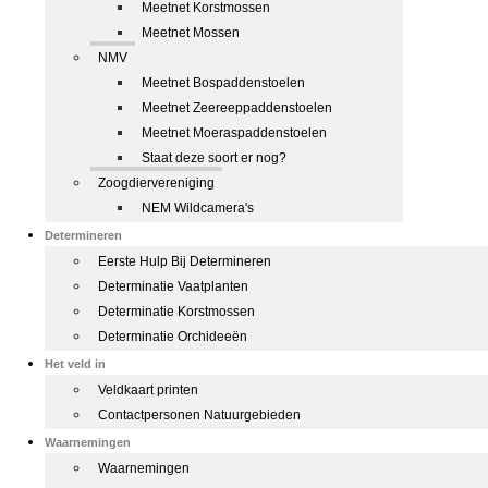
Meetnet Korstmossen
Meetnet Mossen
NMV
Meetnet Bospaddenstoelen
Meetnet Zeereeppaddenstoelen
Meetnet Moeraspaddenstoelen
Staat deze soort er nog?
Zoogdiervereniging
NEM Wildcamera's
Determineren
Eerste Hulp Bij Determineren
Determinatie Vaatplanten
Determinatie Korstmossen
Determinatie Orchideeën
Het veld in
Veldkaart printen
Contactpersonen Natuurgebieden
Waarnemingen
Waarnemingen