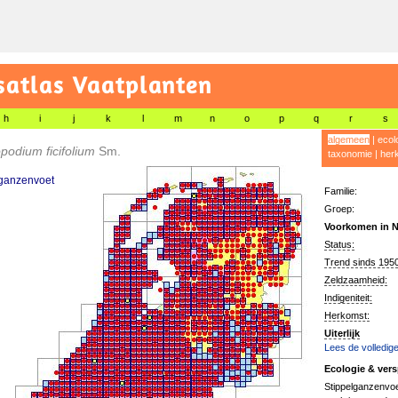
satlas Vaatplanten
h
i
j
k
l
m
n
o
p
q
r
s
algemeen
|
ecol
odium ficifolium
Sm.
taxonomie
|
her
lganzenvoet
Familie:
Groep:
Voorkomen in N
Status:
Trend sinds 1950
Zeldzaamheid:
Indigeniteit:
Herkomst:
Uiterlijk
Lees de volledige
Ecologie & vers
Stippelganzenvoet