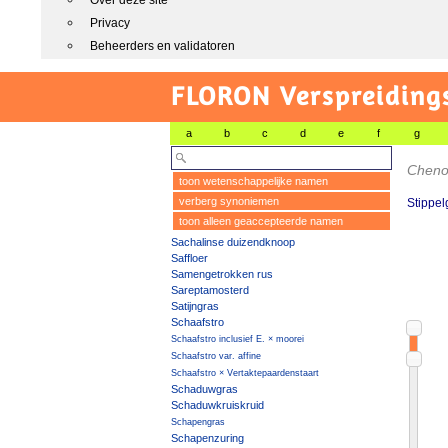
Over deze site
Privacy
Beheerders en validatoren
FLORON Verspreiding
a
b
c
d
e
f
g
Chenop
toon wetenschappelijke namen
verberg synoniemen
Stippe
toon alleen geaccepteerde namen
Sachalinse duizendknoop
Saffloer
Samengetrokken rus
Sareptamosterd
Satijngras
Schaafstro
Schaafstro inclusief E. × moorei
Schaafstro var. affine
Schaafstro × Vertaktepaardenstaart
Schaduwgras
Schaduwkruiskruid
Schapengras
Schapenzuring