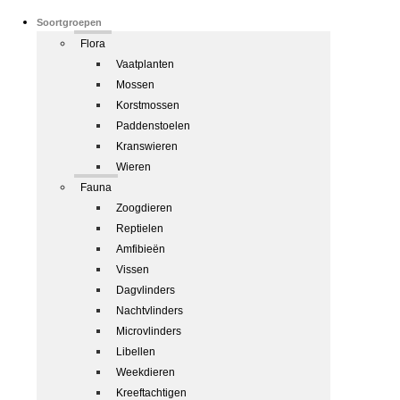
Soortgroepen
Flora
Vaatplanten
Mossen
Korstmossen
Paddenstoelen
Kranswieren
Wieren
Fauna
Zoogdieren
Reptielen
Amfibieën
Vissen
Dagvlinders
Nachtvlinders
Microvlinders
Libellen
Weekdieren
Kreeftachtigen