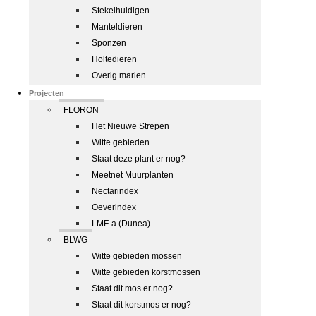
Stekelhuidigen
Manteldieren
Sponzen
Holtedieren
Overig marien
Projecten
FLORON
Het Nieuwe Strepen
Witte gebieden
Staat deze plant er nog?
Meetnet Muurplanten
Nectarindex
Oeverindex
LMF-a (Dunea)
BLWG
Witte gebieden mossen
Witte gebieden korstmossen
Staat dit mos er nog?
Staat dit korstmos er nog?