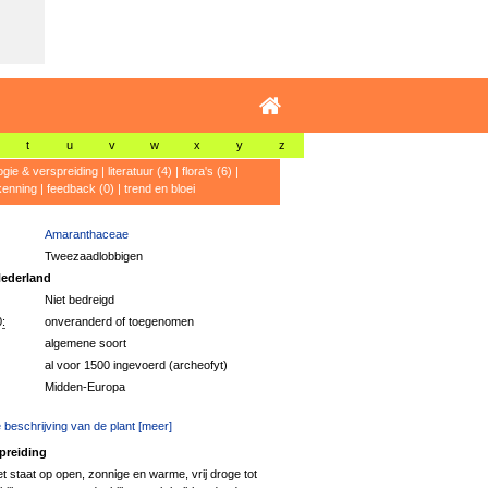
t
u
v
w
x
y
z
ogie & verspreiding
|
literatuur (4)
|
flora's (6)
|
kenning
|
feedback (0)
|
trend en bloei
Amaranthaceae
Tweezaadlobbigen
ederland
Niet bedreigd
:
onveranderd of toegenomen
algemene soort
al voor 1500 ingevoerd (archeofyt)
Midden-Europa
 beschrijving van de plant [meer]
preiding
 staat op open, zonnige en warme, vrij droge tot